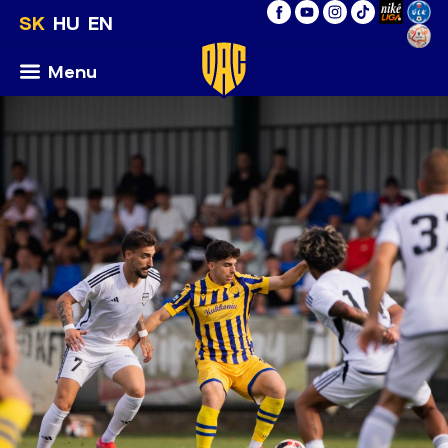
SK
HU
EN
Menu