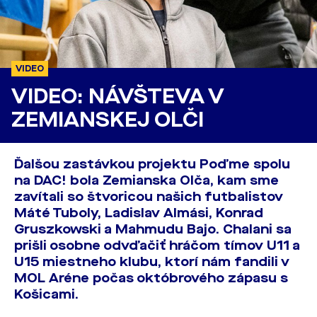
VIDEO
VIDEO: NÁVŠTEVA V
ZEMIANSKEJ OLČI
Ďalšou zastávkou projektu Poďme spolu
na DAC! bola Zemianska Olča, kam sme
zavítali so štvoricou našich futbalistov
Máté Tuboly, Ladislav Almási, Konrad
Gruszkowski a Mahmudu Bajo. Chalani sa
prišli osobne odvďačiť hráčom tímov U11 a
U15 miestneho klubu, ktorí nám fandili v
MOL Aréne počas októbrového zápasu s
Košicami.