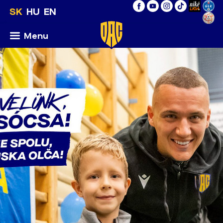
SK
HU
EN
Menu