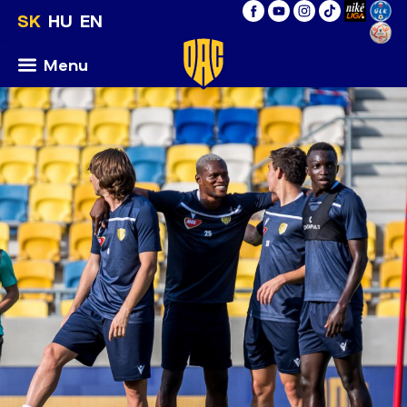
SK
HU
EN
Menu