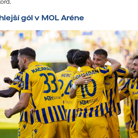
kord.
hlejší gól v MOL Aréne