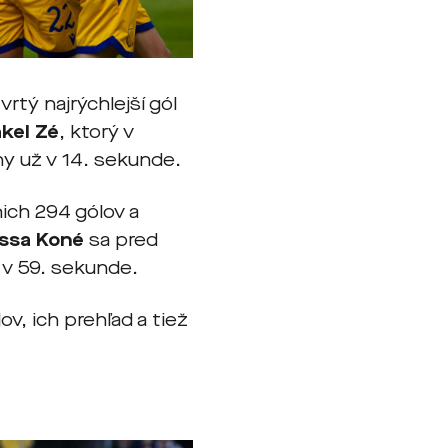
vrtý najrýchlejší gól
kel Zé
, ktorý v
ny už v 14. sekunde.
nich 294 gólov a
ssa Koné
sa pred
l v 59. sekunde.
ov, ich prehľad a tiež