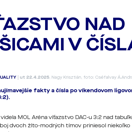
ŤAZSTVO NAD
ŠICAMI V ČÍS
UALITY
|
ut 22.4.2025
, Nagy Krisztián, foto: Cséfalvay Á.And
aujímavejšie fakty a čísla po víkendovom ligov
:2).
 videla MOL Aréna víťazstvo DAC-u 3:2 nad tabu
boj dvoch žlto-modrých tímov priniesol niekoľko z