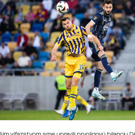
ším víťazstvom sme upravili prvoligovú bilanciu 