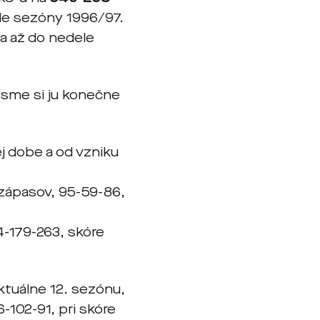
le sezóny 1996/97.
sa až do nedele
y sme si ju konečne
ej dobe a od vzniku
 zápasov, 95-59-86,
4-179-263, skóre
ktuálne 12. sezónu,
-102-91, pri skóre