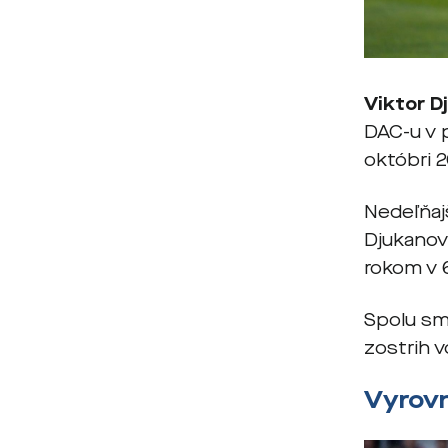
Viktor D
DAC-u v p
októbri 2
Nedeľňajš
Djukanovi
rokom v 6
Spolu sme
zostrih 
Vyrovn