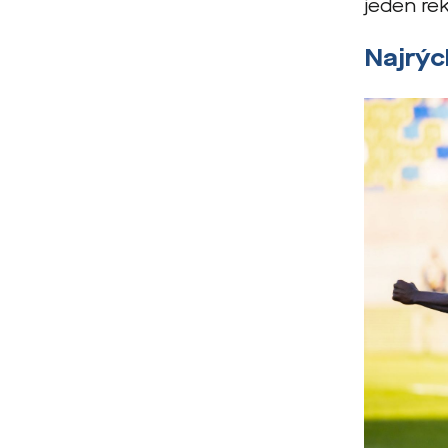
jeden re
Najrýc