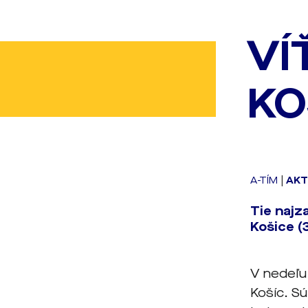
VÍ
KO
A-TÍM
|
AKT
Tie najz
Košice (3
V nedeľu
Košíc. Sú