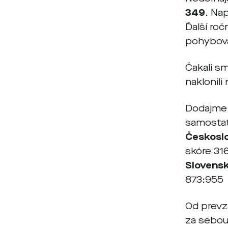
349
. Na
Ďalší ro
pohybova
Čakali s
naklonili
Dodajme e
samosta
Českoslo
skóre 31
Slovensk
873:955
Od prevz
za sebou 