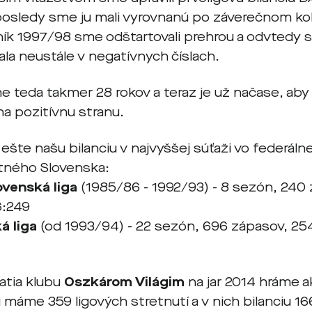
posledy sme ju mali vyrovnanú po záverečnom ko
čník 1997/98 sme odštartovali prehrou a odvtedy 
la neustále v negatívnych číslach.
me teda takmer 28 rokov a teraz je už načase, ab
 na pozitívnu stranu.
šte našu bilanciu v najvyššej súťaži vo federáln
tného Slovenska:
venská liga
(1985/86 - 1992/93) - 8 sezón, 240
6:249
á liga
(od 1993/94) - 22 sezón, 696 zápasov, 25
atia klubu
Oszkárom Világim
na jar 2014 hráme a
máme 359 ligových stretnutí a v nich bilanciu 166