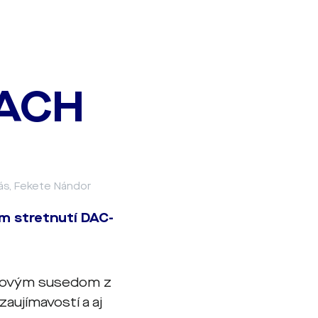
LACH
rás, Fekete Nándor
om stretnutí DAC-
ľkovým susedom z
aujímavostí a aj