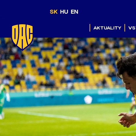
SK
HU
EN
AKTUALITY
VS