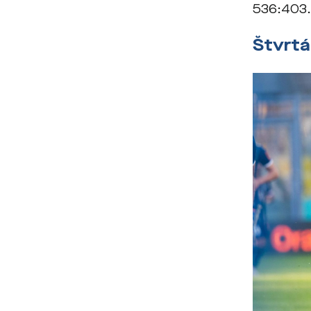
536:403
Štvrtá