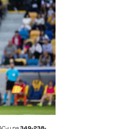
DAC-u na
349-238-