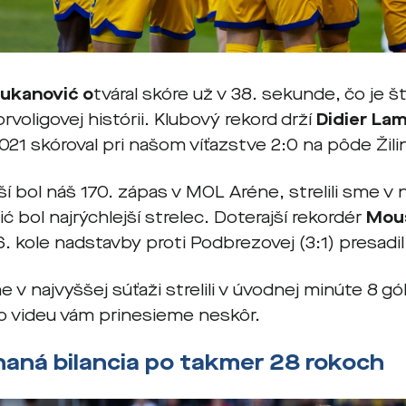
jukanović o
tváral skóre už v 38. sekunde, čo je št
rvoligovej histórii. Klubový rekord drží
Didier Lam
021 skóroval pri našom víťazstve 2:0 na pôde Žili
í bol náš 170. zápas v MOL Aréne, strelili sme v 
ć bol najrýchlejší strelec. Doterajší rekordér
Mou
. kole nadstavby proti Podbrezovej (3:1) presadi
 v najvyššej súťaži strelili v úvodnej minúte 8 gól
vo videu vám prinesieme neskôr.
aná bilancia po takmer 28 rokoch