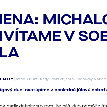
ENA: MICHAL
IVÍTAME V SO
LA
UALITY
|
st 16.7.2025
, Nagy Krisztián, foto: Cséfalvay Á.Andrá
ligový duel nastúpime v poslednú júlovú sobot
ok padla definitíva o tom, že náš klub nemôže št