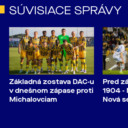
SÚVISIACE SPRÁVY
Základná zostava DAC-u
Pred z
v dnešnom zápase proti
1904 -
Michalovciam
Nová s