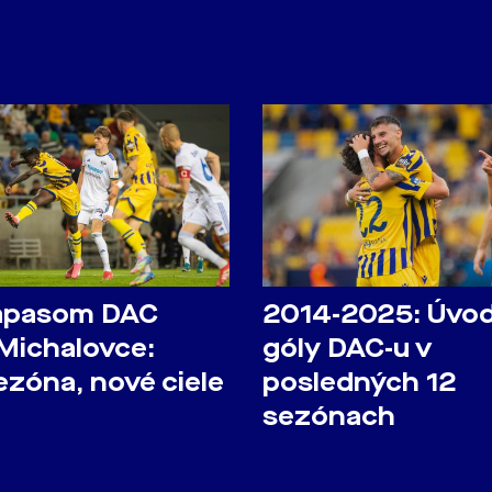
ápasom DAC
2014-2025: Úvo
 Michalovce:
góly DAC-u v
ezóna, nové ciele
posledných 12
sezónach