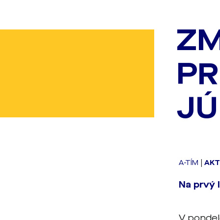
ZM
PR
JÚ
A-TÍM
|
AKT
Na prvý 
V pondel