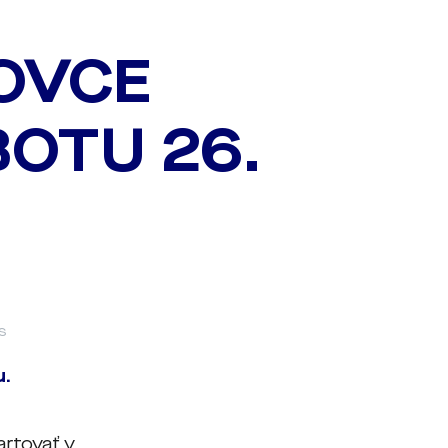
OVCE
BOTU 26.
s
u.
artovať v