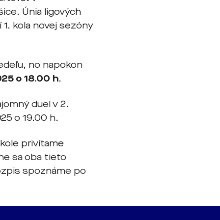
ice. Únia ligových
 1. kola novej sezóny
nedeľu, no napokon
025 o 18.00 h
.
ájomný duel v 2.
025 o 19.00 h.
 kole privítame
e sa oba tieto
 rozpis spoznáme po