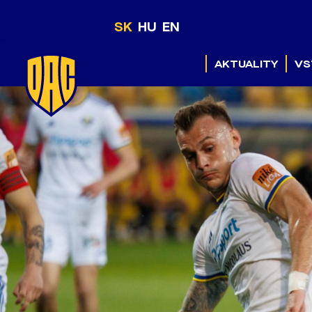
SK
HU
EN
AKTUALITY
VS