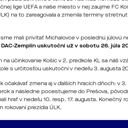
čnej lige UEFA a naše miesto v nej zaujme FC Koš
LK) na to zareagovala a zmenila termíny stretnutí
sme mali privítať Michalovce v poslednú júlovú 
 DAC-Zemplín uskutoční už v sobotu 26. júla 2
 na účinkovanie Košíc v 2. predkole KL sa náš vz
ole s určitosťou uskutoční v nedeľu 3. augusta 2
k očakávať zmena aj v ďalších hracích dňoch: v 3.
ok a následne pocestujeme do Prešova, pôvodn
ali hrať v nedeľu 10. resp. 17. augusta. Konečný
m rokovaní prezídia ÚLK.