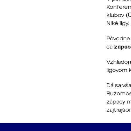
Konferen
klubov (Ú
Niké ligy.
Pôvodne 
sa
zápas
Vzhľadom
ligovom k
Dá sa vša
Ružomber
zápasy m
zajtrajšo