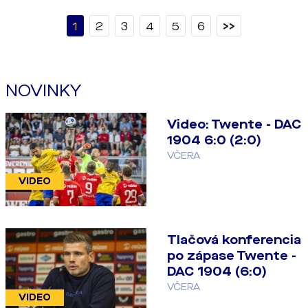
1
2
3
4
5
6
>>
NOVINKY
Video: Twente - DAC
1904 6:0 (2:0)
VČERA
VIDEO
Tlačová konferencia
po zápase Twente -
DAC 1904 (6:0)
VČERA
VIDEO