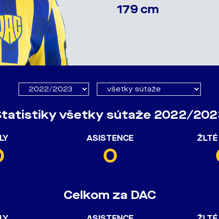
179 cm
Štatistiky všetky sútaže 2022/202
LY
ASISTENCE
ŽLTÉ
0
0
Celkom za DAC
LY
ASISTENCE
ŽLTÉ