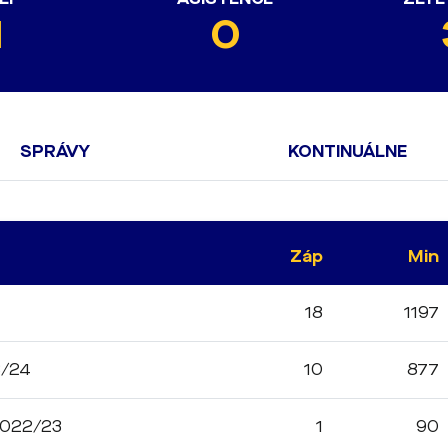
1
0
SPRÁVY
KONTINUÁLNE
Záp
Min
18
1197
3/24
10
877
 2022/23
1
90