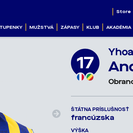
Store
TUPENKY
MUŽSTVÁ
ZÁPASY
KLUB
AKADÉMIA
Yhoa
17
An
Obran
ŠTÁTNA PRÍSLUŠNOSŤ
francúzska
VÝŠKA