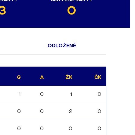
3
0
ODLOŽENÉ
G
A
ŽK
ČK
1
0
1
0
0
0
2
0
0
0
0
0