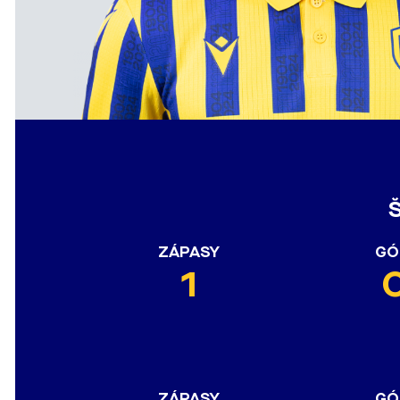
ZÁPASY
GÓ
1
ZÁPASY
GÓ