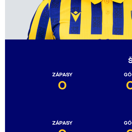
ZÁPASY
GÓ
0
ZÁPASY
GÓ