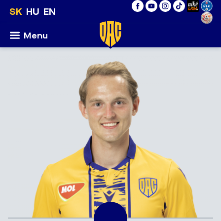
SK
HU
EN
Menu