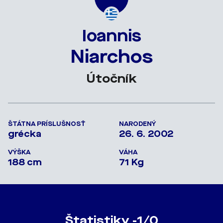
Ioannis
Niarchos
Útočník
ŠTÁTNA PRÍSLUŠNOSŤ
NARODENÝ
grécka
26. 6. 2002
VÝŠKA
VÁHA
188 cm
71 Kg
Štatistiky -1/0