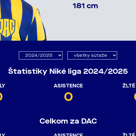
181 cm
Štatistiky Niké liga 2024/2025
LY
ASISTENCE
ŽLTÉ
0
0
Celkom za DAC
LY
ASISTENCE
ŽLTÉ