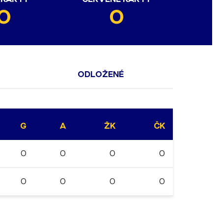
0
0
ODLOŽENÉ
G
A
ŽK
ČK
0
0
0
0
0
0
0
0