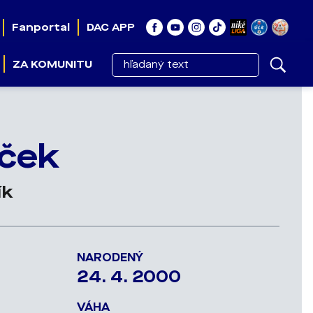
Fanportal
DAC APP
ZA KOMUNITU
lček
ík
NARODENÝ
24. 4. 2000
VÁHA