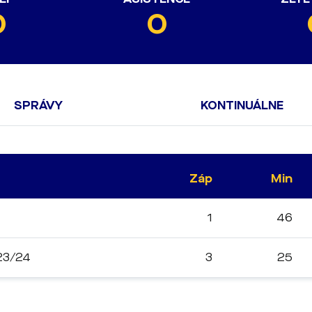
0
0
SPRÁVY
KONTINUÁLNE
Záp
Min
1
46
023/24
3
25