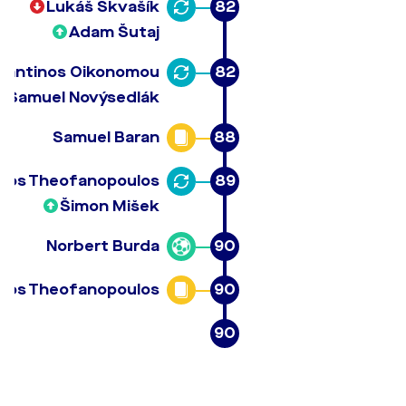
Lukáš Skvašík
82
Adam Šutaj
tantinos Oikonomou
82
Samuel Novýsedlák
Samuel Baran
88
eios Theofanopoulos
89
Šimon Mišek
Norbert Burda
90
eios Theofanopoulos
90
90