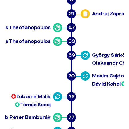
21
Andrej Zápraž
eios Theofanopoulos
47
eios Theofanopoulos
63
69
György Sárköz
Oleksandr Cho
70
Maxim Gajdoší
Dávid Kohel
Ľubomír Malik
72
Tomáš Kašaj
kub Peter Bamburák
77