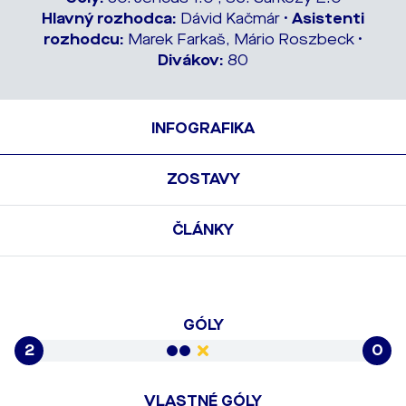
Hlavný rozhodca:
Dávid Kačmár •
Asistenti
rozhodcu:
Marek Farkaš, Mário Roszbeck •
Divákov:
80
INFOGRAFIKA
ZOSTAVY
ČLÁNKY
GÓLY
2
0
VLASTNÉ GÓLY