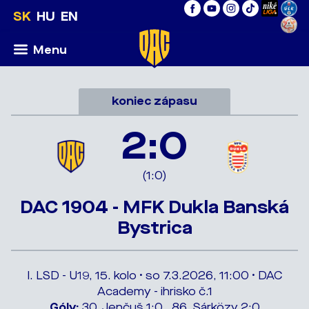
SK
HU
EN
Menu
koniec zápasu
2:0
(1:0)
DAC 1904 - MFK Dukla Banská
Bystrica
I. LSD - U19, 15. kolo • so 7.3.2026, 11:00 • DAC
Academy - ihrisko č.1
Góly:
30. Jenčuš 1:0 , 86. Sárközy 2:0