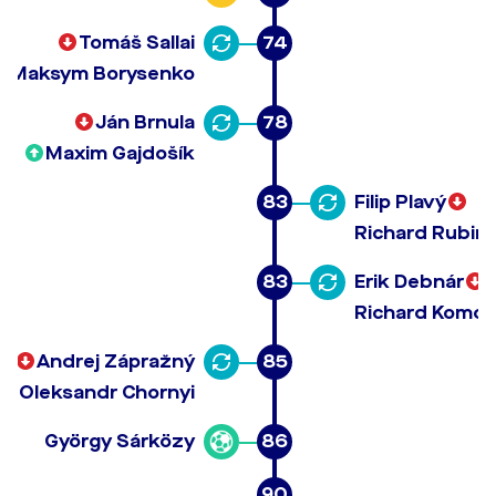
Tomáš Sallai
74
Maksym Borysenko
Ján Brnula
78
Maxim Gajdošík
83
Filip Plavý
Richard Rubin
83
Erik Debnár
Richard Komor
Andrej Zápražný
85
Oleksandr Chornyi
György Sárközy
86
90