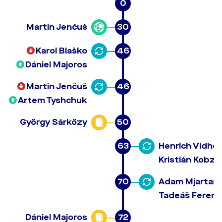
0
Martin Jenčuš
30
Karol Blaško
46
Dániel Majoros
Martin Jenčuš
46
Artem Tyshchuk
György Sárközy
50
63
Henrich Vidhol
Kristián Kobzo
70
Adam Mjartan
Tadeáš Ferenc
Dániel Majoros
72