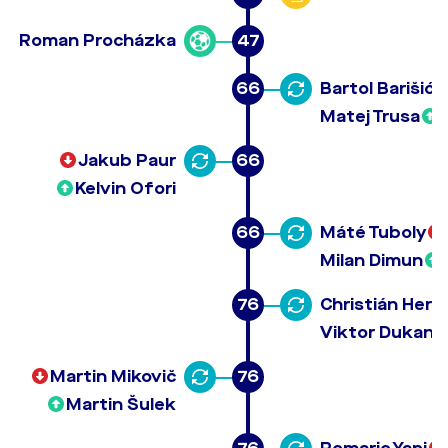
Roman Procházka
47
66
Bartol Barišić
Matej Trusa
Jakub Paur
66
Kelvin Ofori
66
Máté Tuboly
Milan Dimun
76
Christián Herc
Viktor Dukano
Martin Mikovič
76
Martin Šulek