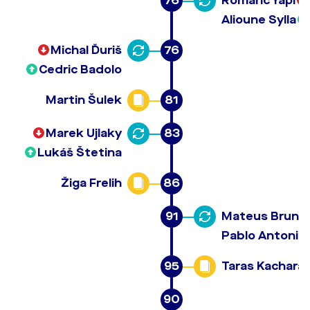
76
Romaric Yapi
Alioune Sylla
Michal Ďuriš
76
Cedric Badolo
Martin Šulek
81
Marek Ujlaky
83
Lukáš Štetina
Žiga Frelih
86
91
Mateus Brunet
Pablo Antonio
95
Taras Kachara
90