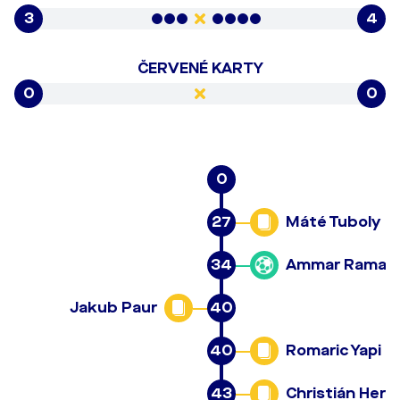
3
4
ČERVENÉ KARTY
0
0
0
27
Máté Tuboly
34
Ammar Ramad
Jakub Paur
40
40
Romaric Yapi
43
Christián Herc