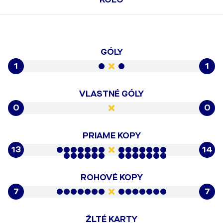
GÓLY
1
1
VLASTNÉ GÓLY
0
0
PRIAME KOPY
13
14
ROHOVÉ KOPY
7
7
ŽLTÉ KARTY