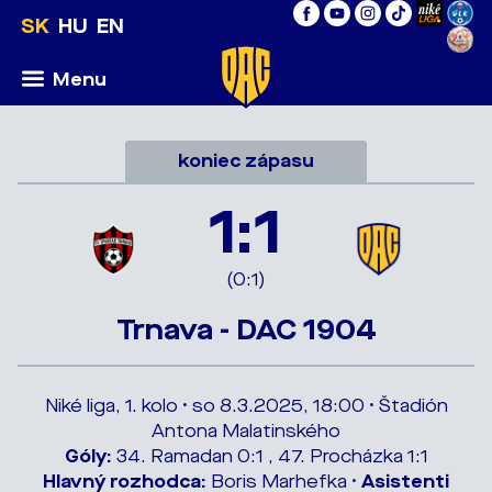
SK
HU
EN
Menu
koniec zápasu
1:1
(0:1)
Trnava - DAC 1904
Niké liga, 1. kolo • so 8.3.2025, 18:00 • Štadión
Antona Malatinského
Góly:
34. Ramadan 0:1 , 47. Procházka 1:1
Hlavný rozhodca:
Boris Marhefka •
Asistenti