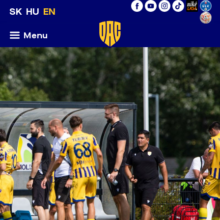
SK
HU
EN
Menu