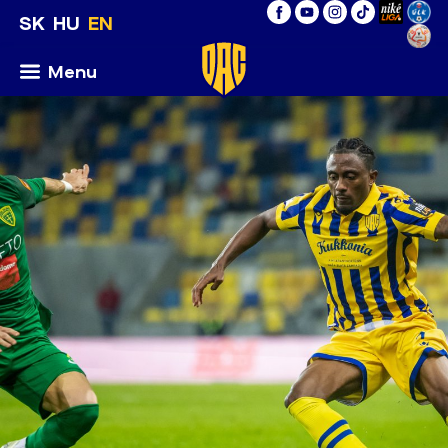
SK
HU
EN
Menu