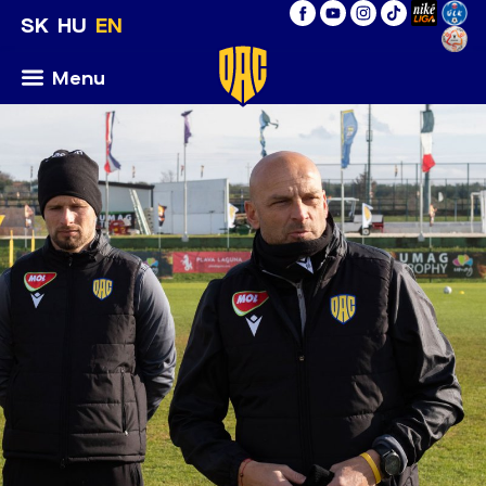
SK
HU
EN
Menu