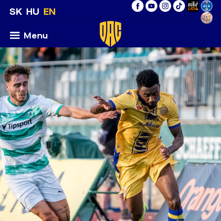
SK
HU
EN
Menu