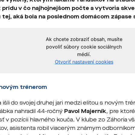
 prídu v čo najhojnejšom počte a vytvoria skv
tej, aká bola na poslednom domácom zápase 
s novým trénerom
a išli do svojej druhej jari medzi elitou s novým 
rábka nahradil 44-ročný
Pavol Majerník
, pre ktor
ť v pozícii hlavného kouča. V klube zo Záhoria v
ov, asistenta robil viacerým známym odborníko