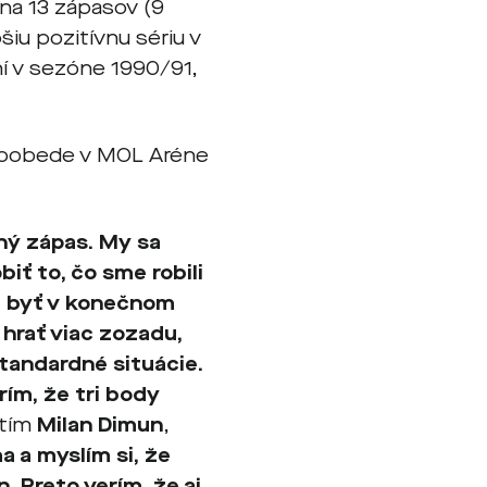
 na 13 zápasov (9
šiu pozitívnu sériu v
ní v sezóne 1990/91,
 poobede v MOL Aréne
ný zápas. My sa
iť to, čo sme robili
žu byť v konečnom
 hrať viac zozadu,
štandardné situácie.
rím, že tri body
utím
Milan Dimun
,
a a myslím si, že
 Preto verím, že aj