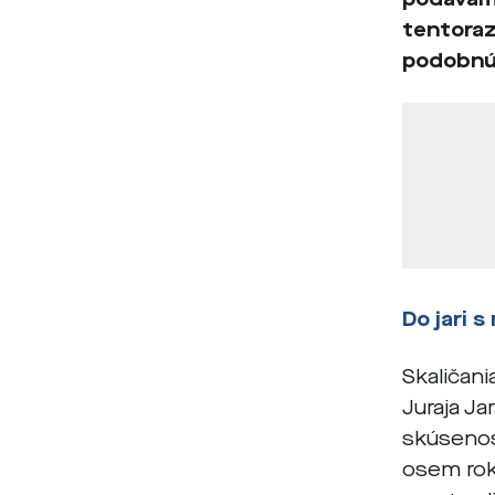
tentoraz
podobnú 
Do jari 
Skaličani
Juraja Ja
skúsenos
osem rok