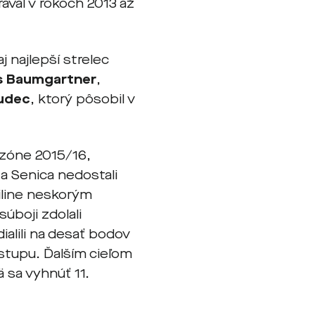
ával v rokoch 2013 až
 najlepší strelec
s Baumgartner
,
udec
, ktorý pôsobil v
sezóne 2015/16,
 a Senica nedostali
Žiline neskorým
úboji zdolali
ialili na desať bodov
stupu. Ďalším cieľom
sa vyhnúť 11.