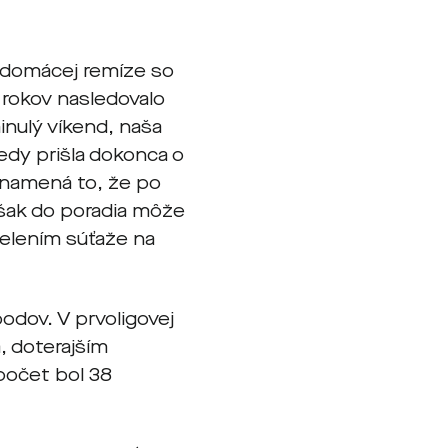
Po domácej remíze so
 rokov nasledovalo
minulý víkend, naša
ledy prišla dokonca o
Znamená to, že po
 však do poradia môže
delením súťaže na
odov. V prvoligovej
a, doterajším
počet bol 38