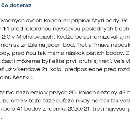
, čo doteraz
úvodných dvoch kolách jari pripísal štyri body. 
 1:1 pred rekordnou návštevou posledných troch
 2:0 v Michalovciach. Keďže belasí remizovali aj 
 nich sa znížila na jeden bod. Tretia Trnava napos
ody, pred ňou tak máme náskok piatich bodov. 
 časti môžeme byť ešte prví, druhí aj tretí. Veľa
ť už víkendové 21. kolo, predposledné pred roz
dolnú šestku.
stvo nazbieralo v prvých 20. kolách sezóny 42 b
klubu sme v tejto fáze súťaže nikdy nemali tak veľ
bolo 41 bodov z ročníka 2020/21, tretí najvyšší 
.