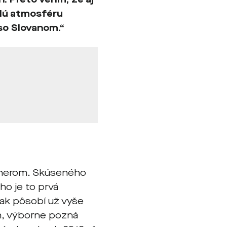
elú atmosféru
so Slovanom.“
trénerom. Skúseného
ého je to prvá
šak pôsobí už vyše
m, výborne pozná