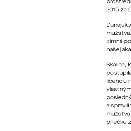
prostred
2015 za 
Dunajsko
mužstva,
zimná po
našej ak
Skalica, 
postúpila
licenciu 
vlastným
posledný 
a spravi
mužstva 
priečke 