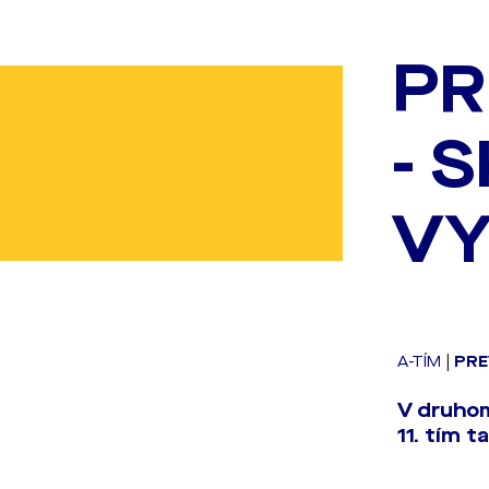
PR
- 
VY
A-TÍM
|
PRE
V druhom
11. tím 