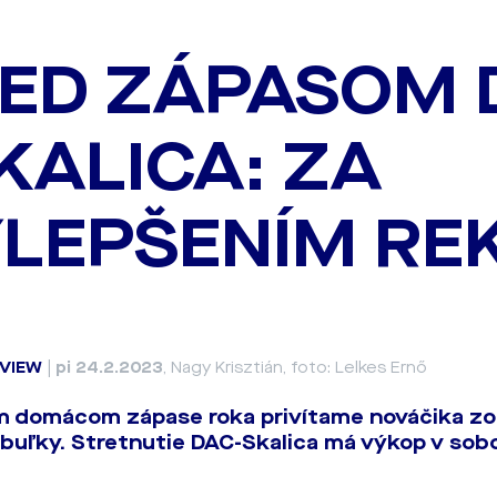
ED ZÁPASOM 
SKALICA: ZA
LEPŠENÍM RE
VIEW
|
pi 24.2.2023
, Nagy Krisztián, foto: Lelkes Ernő
 domácom zápase roka privítame nováčika zo 
tabuľky. Stretnutie DAC-Skalica má výkop v sobo