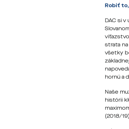
Robiť to
DAC si v 
Slovanom
víťazstvo
strata na
všetky b
základnej
napoveda
hornú a 
Naše muž
histórii 
maximom 
(2018/19)