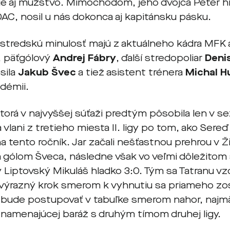
ie aj mužstvo. Mimochodom, jeho dvojča Peter hr
DAC, nosil u nás dokonca aj kapitánsku pásku.
stredskú minulosť majú z aktuálneho kádra MFK aj
 päťgólový
Andrej Fábry
, ďalší stredopoliar
Deni
sila
Jakub Švec
a tiež asistent trénera
Michal H
adémii.
ktorá v najvyššej súťaži predtým pôsobila len v 
 vlani z tretieho miesta II. ligy po tom, ako Sereď
na tento ročník. Jar začali nešťastnou prehrou v 
 gólom Šveca, následne však vo veľmi dôležitom s
Liptovský Mikuláš hladko 3:0. Tým sa Tatranu vzd
li výrazný krok smerom k vyhnutiu sa priameho zo
bude postupovať v tabuľke smerom nahor, najmä 
znamenajúcej baráž s druhým tímom druhej ligy.