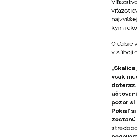
Víťazstv
víťazstie
najvyšše
kým reko
O ďalšie
v súboji
„Skalica
však mus
doteraz.
účtovaní
pozor si
Pokiaľ s
zostanú
stredopo
podávame