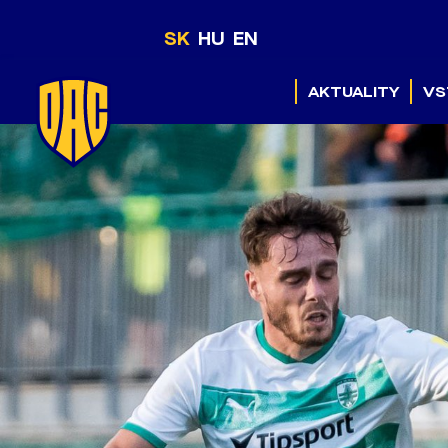
SK
HU
EN
AKTUALITY
VS