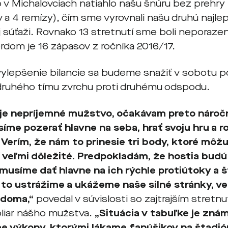
o v Michalovciach natiahlo našu šnúru bez prehry
v a 4 remízy), čím sme vyrovnali našu druhú najlep
j súťaži. Rovnako 13 stretnutí sme boli neporaze
rdom je 16 zápasov z ročníka 2016/17.
 vylepšenie bilancie sa budeme snažiť v sobotu
 druhého tímu zvrchu proti druhému odspodu.
 je nepríjemné mužstvo, očakávam preto nároč
íme pozerať hlavne na seba, hrať svoju hru a rob
 Verím, že nám to prinesie tri body, ktoré mô
 veľmi dôležité. Predpokladám, že hostia budú
 musíme dať hlavne na ich rýchle protiútoky a 
i to ustrážime a ukážeme naše silné stránky, ve
 doma,“
povedal v súvislosti so zajtrajším stretn
liar nášho mužstva.
„Situácia v tabuľke je znám
 výkony, ktorými lákame fanúšikov na štadión.