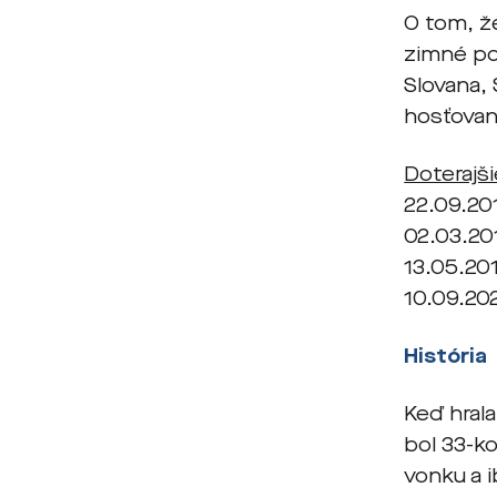
O tom, že
zimné pos
Slovana,
hosťovan
Doterajši
22.09.201
02.03.201
13.05.201
10.09.202
História
Keď hrala
bol 33-k
vonku a i