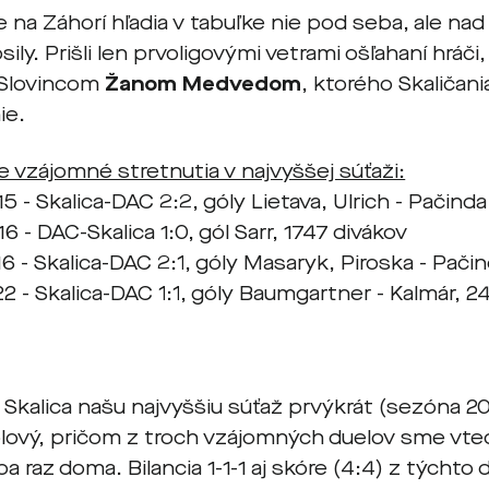
 na Záhorí hľadia v tabuľke nie pod seba, ale nad
ily. Prišli len prvoligovými vetrami ošľahaní hráč
 Slovincom
Žanom Medvedom
, ktorého Skaličania
ie.
e vzájomné stretnutia v najvyššej súťaži:
5 - Skalica-DAC 2:2, góly Lietava, Ulrich - Pačinda
6 - DAC-Skalica 1:0, gól Sarr, 1747 divákov
6 - Skalica-DAC 2:1, góly Masaryk, Piroska - Pači
2 - Skalica-DAC 1:1, góly Baumgartner - Kalmár, 2
 Skalica našu najvyššiu súťaž prvýkrát (sezóna 20
olový, pričom z troch vzájomných duelov sme vted
ba raz doma. Bilancia 1-1-1 aj skóre (4:4) z týchto