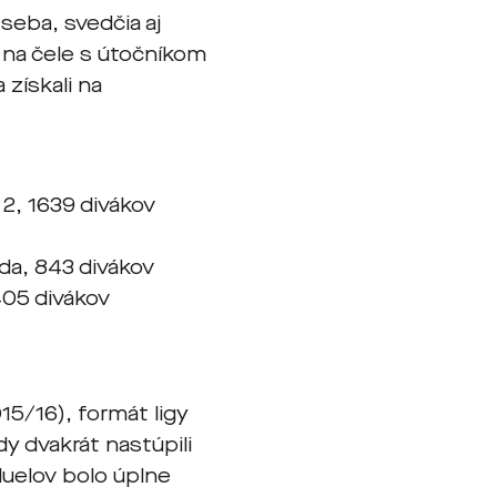
 seba, svedčia aj
i, na čele s útočníkom
 získali na
 2, 1639 divákov
nda, 843 divákov
405 divákov
15/16), formát ligy
y dvakrát nastúpili
 duelov bolo úplne