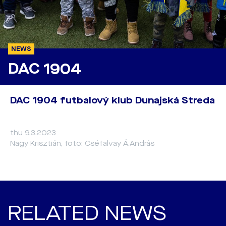
NEWS
DAC 1904
DAC 1904 futbalový klub Dunajská Streda
thu 9.3.2023
Nagy Krisztián, foto: Cséfalvay Á.András
RELATED NEWS