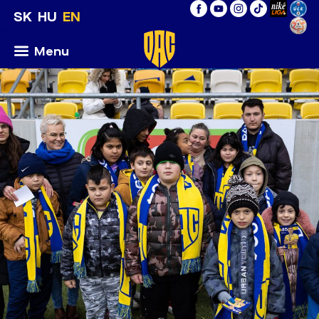
SK
HU
EN
Menu