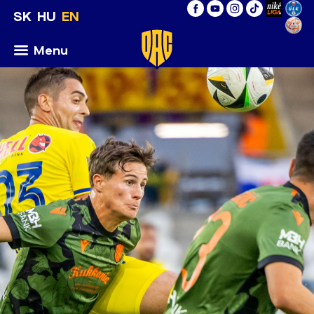
SK
HU
EN
Menu