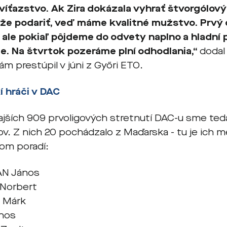
víťazstvo. Ak Zira dokázala vyhrať štvorgólov
že podariť, veď máme kvalitné mužstvo. Prvý 
, ale pokiaľ pôjdeme do odvety naplno a hladní
ije. Na štvrtok pozeráme plní odhodlania,“
dodal 
ám prestúpil v júni z Győri ETO.
 hráči v DAC
ajších 909 prvoligových stretnutí DAC-u sme ted
ov. Z nich 20 pochádzalo z Maďarska - tu je ich 
om poradí:
N János
Norbert
 Márk
nos