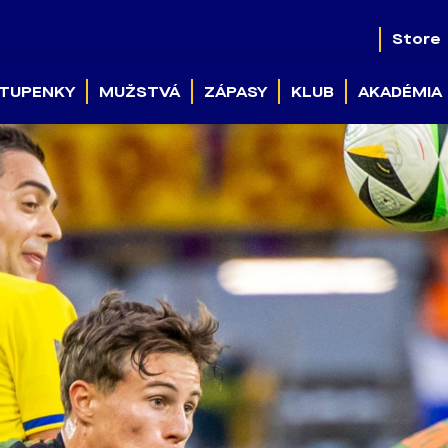
Store
TUPENKY
MUŽSTVÁ
ZÁPASY
KLUB
AKADÉMIA