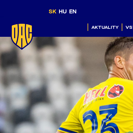
SK
HU
EN
AKTUALITY
VS