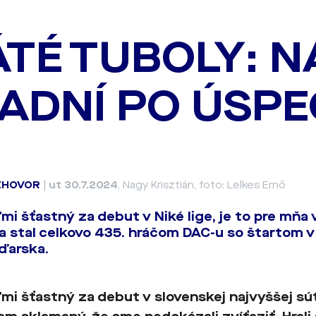
TÉ TUBOLY: N
ADNÍ PO ÚSP
ZHOVOR
|
ut 30.7.2024
, Nagy Krisztián, foto: Lelkes Ernő
mi šťastný za debut v Niké lige, je to pre mňa 
a stal celkovo 435. hráčom DAC-u so štartom v 
ďarska.
mi šťastný za debut v slovenskej najvyššej súť