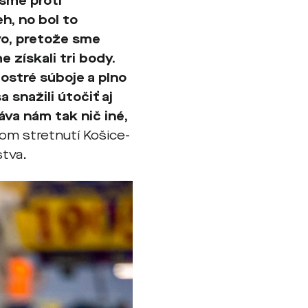
 sme proti
h, no bol to
vo, pretože sme
e získali tri body.
ostré súboje a plno
 snažili útočiť aj
áva nám tak nič iné,
vom stretnutí Košice-
stva.