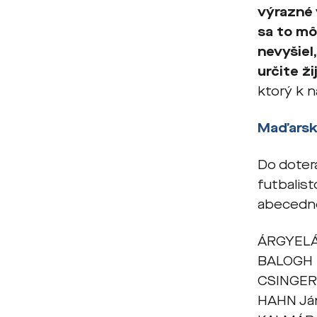
výrazné 
sa to mô
nevyšiel
určite ž
ktorý k n
Maďarskí
Do doter
futbalist
abecedn
ÁRGYELÁ
BALOGH 
CSINGER
HAHN Já