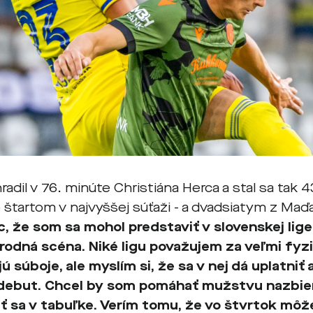
adil v 76. minúte Christiána Herca a stal sa tak 4
 štartom v najvyššej súťaži - a dvadsiatym z Maď
c, že som sa mohol predstaviť v slovenskej lige,
odná scéna. Niké ligu považujem za veľmi fyzi
ú súboje, ale myslím si, že sa v nej dá uplatniť
debut. Chcel by som pomáhať mužstvu nazbier
ť sa v tabuľke. Verím tomu, že vo štvrtok mô