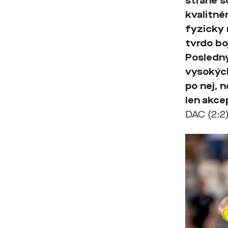
strane s
kvalitné
fyzicky 
tvrdo boj
Posledný
vysokých
po nej, 
len akce
DAC (2:2