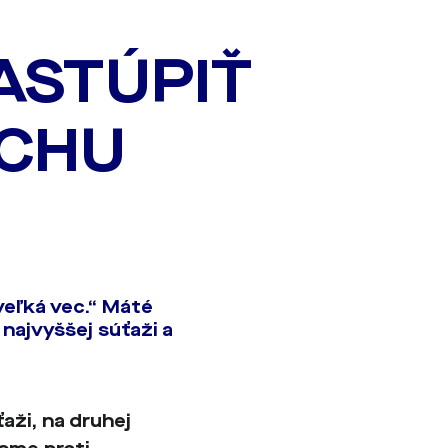
ASTÚPIŤ
ECHU
veľká vec.“ Máté
najvyššej súťaži a
aži, na druhej