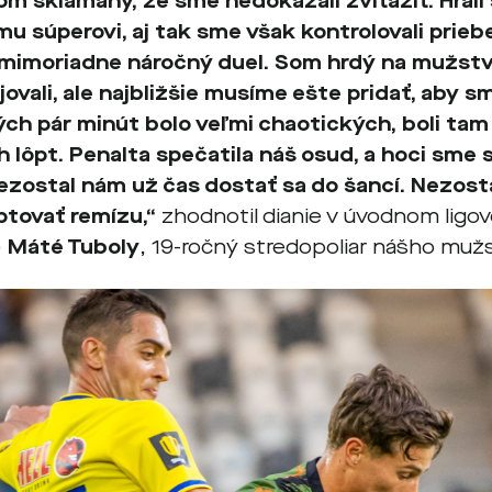
om sklamaný, že sme nedokázali zvíťaziť. Hrali
mu súperovi, aj tak sme však kontrolovali priebe
mimoriadne náročný duel. Som hrdý na mužst
ovali, ale najbližšie musíme ešte pridať, aby sm
ch pár minút bolo veľmi chaotických, boli tam 
 lôpt. Penalta spečatila náš osud, a hoci sme sa
nezostal nám už čas dostať sa do šancí. Nezost
ptovať remízu,“
zhodnotil dianie v úvodnom ligo
)
Máté Tuboly
, 19-ročný stredopoliar nášho muž