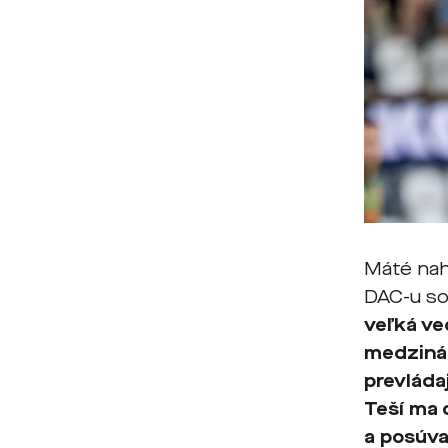
Máté nahr
DAC-u so
veľká ve
medzinár
prevládaj
Teší ma 
a posúva