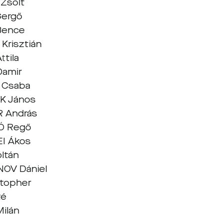
Zsolt
Gergő
Bence
Krisztián
ttila
Damir
 Csaba
K János
 András
Ó Regő
I Ákos
ltán
NOV Dániel
stopher
té
Milán