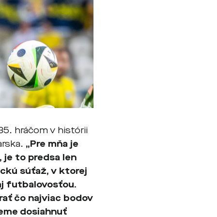
35. hráčom v histórii
arska.
„Pre mňa je
 je to predsa len
ckú súťaž, v ktorej
 aj futbalovosťou.
ať čo najviac bodov
žeme dosiahnuť