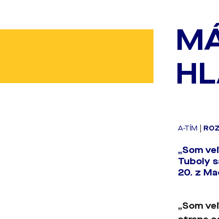
MÁ
HL
A-TÍM
|
RO
„Som veľ
Tuboly s
20. z Ma
„Som veľ