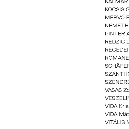
KALMÁR 
KOCSIS 
MERVÓ 
NÉMETH 
PINTÉR A
REDZIC 
REGEDEI
ROMANE
SCHÄFER
SZÁNTH
SZENDRE
VASAS Zo
VESZELI
VIDA Kri
VIDA Má
VITÁLIS 