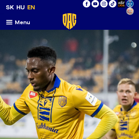
SK
HU
EN
Menu