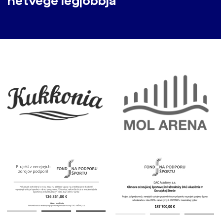
hétvége legjobbja