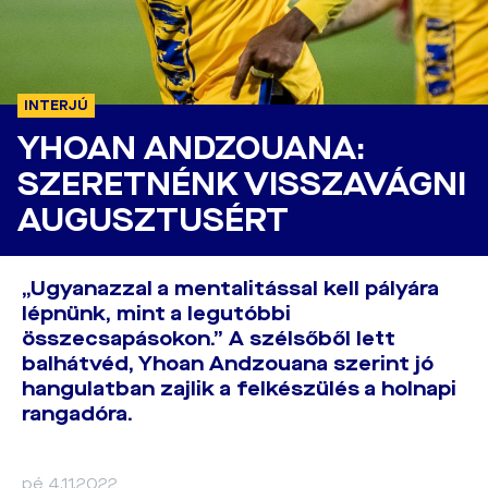
INTERJÚ
YHOAN ANDZOUANA:
SZERETNÉNK VISSZAVÁGNI
AUGUSZTUSÉRT
„Ugyanazzal a mentalitással kell pályára
lépnünk, mint a legutóbbi
összecsapásokon.” A szélsőből lett
balhátvéd, Yhoan Andzouana szerint jó
hangulatban zajlik a felkészülés a holnapi
rangadóra.
pé 4.11.2022