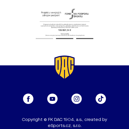
Copyright © FK DAC 1904, a.s., created by
eSports.cz, s.r.o.