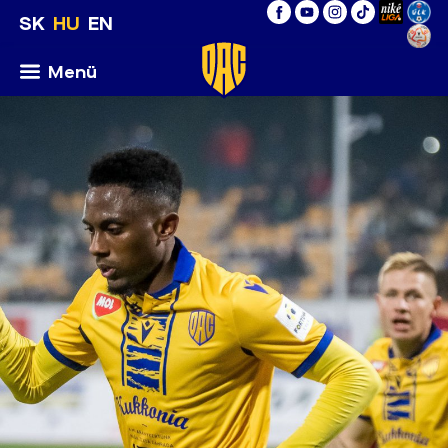
SK
HU
EN
Menü