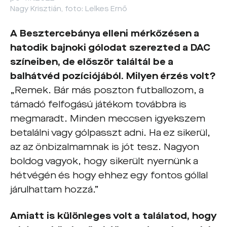
Nagy Krisztián, foto: Lelkes Ernő
A Besztercebánya elleni mérkőzésen a
hatodik bajnoki gólodat szerezted a DAC
színeiben, de először találtál be a
balhátvéd pozíciójából. Milyen érzés volt?
„Remek. Bár más poszton futballozom, a
támadó felfogású játékom továbbra is
megmaradt. Minden meccsen igyekszem
betalálni vagy gólpasszt adni. Ha ez sikerül,
az az önbizalmamnak is jót tesz. Nagyon
boldog vagyok, hogy sikerült nyernünk a
hétvégén és hogy ehhez egy fontos góllal
járulhattam hozzá.”
Amiatt is különleges volt a találatod, hogy