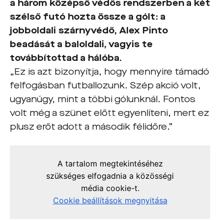
a három középső védős rendszerben a két
szélső futó hozta össze a gólt: a
jobboldali szárnyvédő, Alex Pinto
beadását a baloldali, vagyis te
továbbítottad a hálóba.
„Ez is azt bizonyítja, hogy mennyire támadó
felfogásban futballozunk. Szép akció volt,
ugyanúgy, mint a többi gólunknál. Fontos
volt még a szünet előtt egyenlíteni, mert ez
plusz erőt adott a második félidőre.”