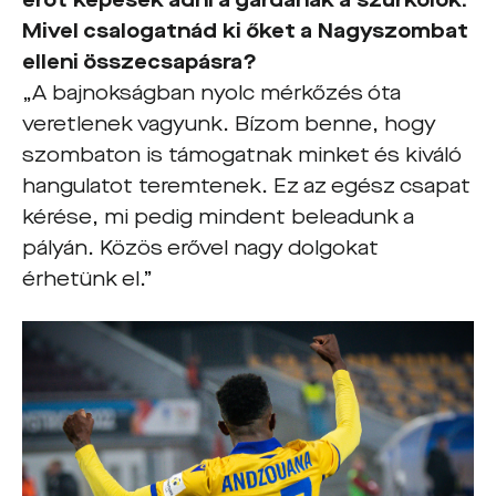
erőt képesek adni a gárdának a szurkolók.
Mivel csalogatnád ki őket a Nagyszombat
elleni összecsapásra?
„A bajnokságban nyolc mérkőzés óta
veretlenek vagyunk. Bízom benne, hogy
szombaton is támogatnak minket és kiváló
hangulatot teremtenek. Ez az egész csapat
kérése, mi pedig mindent beleadunk a
pályán. Közös erővel nagy dolgokat
érhetünk el.”