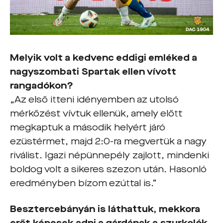
Melyik volt a kedvenc eddigi emléked a
nagyszombati Spartak ellen vívott
rangadókon?
„Az első itteni idényemben az utolsó
mérkőzést vívtuk ellenük, amely előtt
megkaptuk a második helyért járó
ezüstérmet, majd 2:0-ra megvertük a nagy
riválist. Igazi népünnepély zajlott, mindenki
boldog volt a sikeres szezon után. Hasonló
eredményben bízom ezúttal is.”
Besztercebányán is láthattuk, mekkora