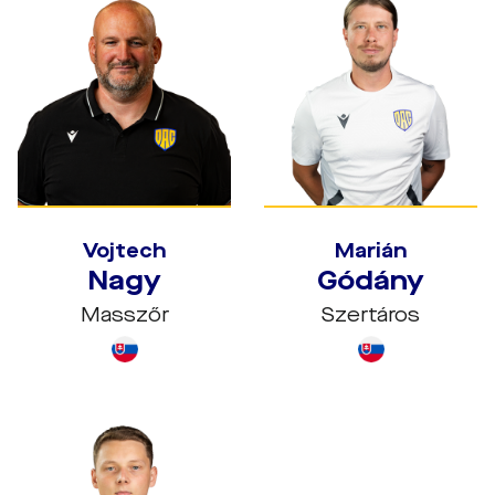
Vojtech
Marián
Nagy
Gódány
Masszőr
Szertáros