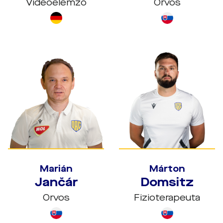
Videóelemző
Orvos
Marián
Márton
Jančár
Domsitz
Orvos
Fizioterapeuta