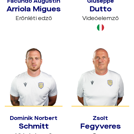
Facundo Augustín
Giuseppe
Arriola Migues
Dutto
Erőnléti edző
Videóelemző
Dominik Norbert
Zsolt
Schmitt
Fegyveres