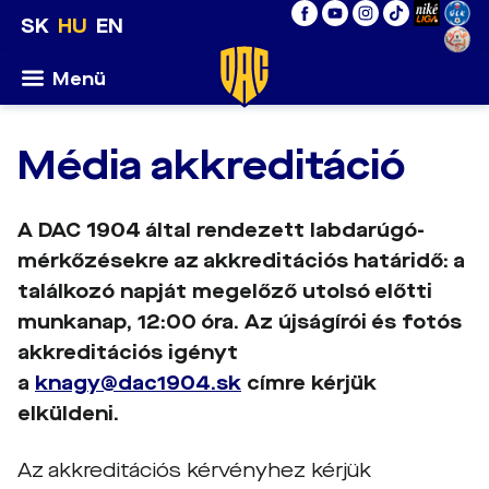
SK
HU
EN
Menü
Média akkreditáció
A DAC 1904 által rendezett labdarúgó-
mérkőzésekre az akkreditációs határidő: a
találkozó napját megelőző utolsó előtti
munkanap, 12:00 óra.
Az újságírói és fotós
akkreditációs igényt
a
knagy@dac1904.sk
címre kérjük
elküldeni.
Az akkreditációs kérvényhez kérjük