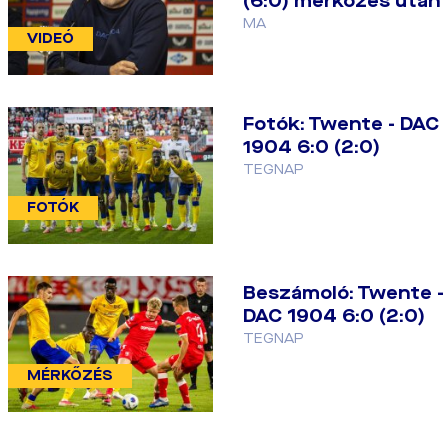
(6:0) mérkőzés után
MA
VIDEÓ
Fotók: Twente - DAC
1904 6:0 (2:0)
TEGNAP
FOTÓK
Beszámoló: Twente -
DAC 1904 6:0 (2:0)
TEGNAP
MÉRKŐZÉS