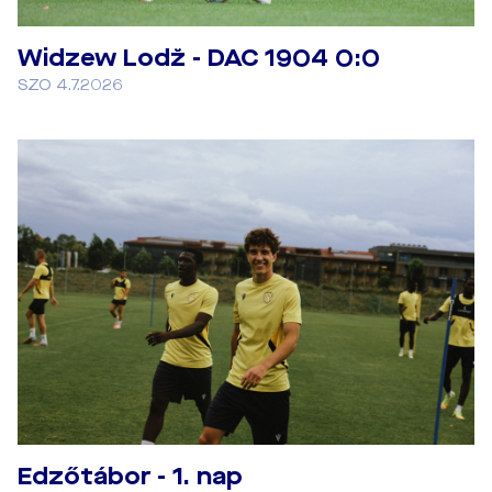
Widzew Lodž - DAC 1904 0:0
SZO 4.7.2026
Edzőtábor - 1. nap