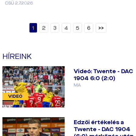
CSÜ 2.7.2026
1
2
3
4
5
6
>>
HÍREINK
Videó: Twente - DAC
1904 6:0 (2:0)
MA
VIDEÓ
Edzői értékelés a
Twente - DAC 1904