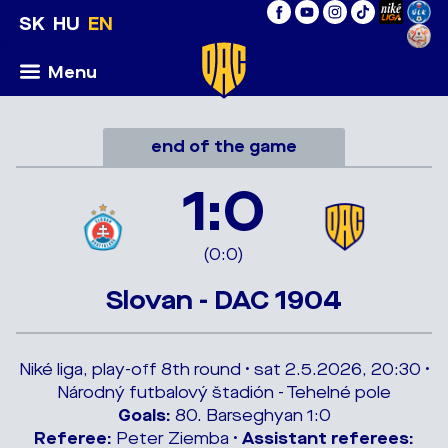
SK
HU
EN
Menu
end of the game
1:0
(0:0)
Slovan - DAC 1904
Niké liga, play-off 8th round • sat 2.5.2026, 20:30 •
Národný futbalový štadión - Tehelné pole
Goals:
80. Barseghyan 1:0
Referee:
Peter Ziemba •
Assistant referees: