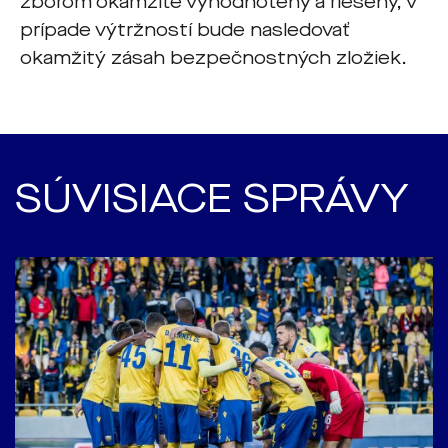
zborom okamžite vyhodnotený a riešený, v
prípade výtržností bude nasledovať
okamžitý zásah bezpečnostných zložiek.
SÚVISIACE SPRÁVY