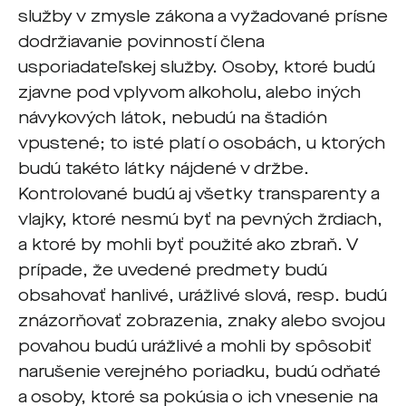
služby v zmysle zákona a vyžadované prísne
dodržiavanie povinností člena
usporiadateľskej služby. Osoby, ktoré budú
zjavne pod vplyvom alkoholu, alebo iných
návykových látok, nebudú na štadión
vpustené; to isté platí o osobách, u ktorých
budú takéto látky nájdené v držbe.
Kontrolované budú aj všetky transparenty a
vlajky, ktoré nesmú byť na pevných žrdiach,
a ktoré by mohli byť použité ako zbraň. V
prípade, že uvedené predmety budú
obsahovať hanlivé, urážlivé slová, resp. budú
znázorňovať zobrazenia, znaky alebo svojou
povahou budú urážlivé a mohli by spôsobiť
narušenie verejného poriadku, budú odňaté
a osoby, ktoré sa pokúsia o ich vnesenie na