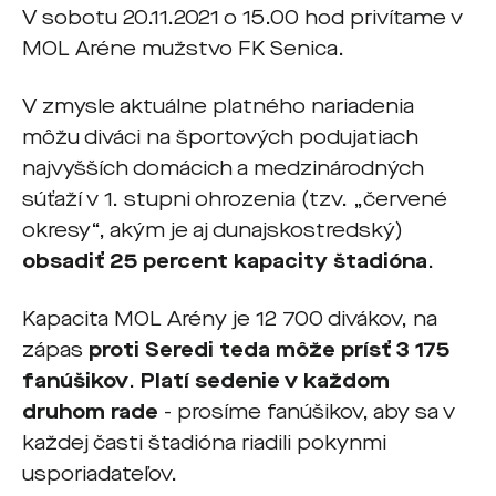
V sobotu 20.11.2021 o 15.00 hod privítame v
MOL Aréne mužstvo FK Senica.
V zmysle aktuálne platného nariadenia
môžu diváci na športových podujatiach
najvyšších domácich a medzinárodných
súťaží v 1. stupni ohrozenia (tzv. „červené
okresy“, akým je aj dunajskostredský)
obsadiť 25 percent kapacity štadióna
.
Kapacita MOL Arény je 12 700 divákov, na
zápas
proti Seredi teda môže prísť 3 175
fanúšikov
.
Platí sedenie v každom
druhom rade
- prosíme fanúšikov, aby sa v
každej časti štadióna riadili pokynmi
usporiadateľov.