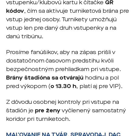
vstupenku/klubovú kartu k čítačke
QR
kódov
, čím sa aktivuje turniketová brána pre
vstup jednej osoby. Turnikety umožňujú
vstup len pre daný druh vstupenky a na
danú tribúnu.
Prosíme fanúšikov, aby na zápas prišli v
dostatočnom časovom predstihu kvôli
bezpečnostným prehliadkam pri vstupe.
Brány štadióna sa otvárajú
hodinu a pol
pred výkopom (
o 13.30 h
, platí aj pre VIP).
Z dôvodu osobnej kontroly pri vstupe na
štadión je
pre ženy
vyčlenený samostatný
koridor pri turniketoch.
MAĽOVANIE NA TVÁR, SPRAVODAJ, DAC