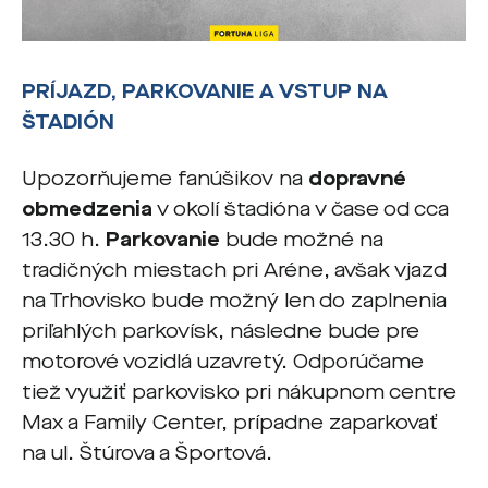
PRÍJAZD, PARKOVANIE A VSTUP NA
ŠTADIÓN
Upozorňujeme fanúšikov na
dopravné
obmedzenia
v okolí štadióna v čase od cca
13.30 h.
Parkovanie
bude možné na
tradičných miestach pri Aréne, avšak vjazd
na Trhovisko bude možný len do zaplnenia
priľahlých parkovísk, následne bude pre
motorové vozidlá uzavretý. Odporúčame
tiež využiť parkovisko pri nákupnom centre
Max a Family Center, prípadne zaparkovať
na ul. Štúrova a Športová.