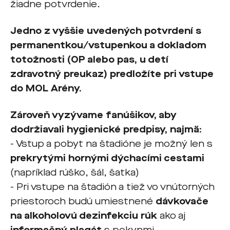
žiadne potvrdenie.
Jedno z vyššie uvedených potvrdení s
permanentkou/vstupenkou a dokladom
totožnosti (OP alebo pas, u detí
zdravotný preukaz) predložíte pri vstupe
do MOL Arény.
Zároveň vyzývame fanúšikov, aby
dodržiavali hygienické predpisy, najmä:
- Vstup a pobyt na štadióne je možný len s
prekrytými hornými dýchacími cestami
(napríklad rúško, šál, šatka)
- Pri vstupe na štadión a tiež vo vnútorných
priestoroch budú umiestnené
dávkovače
na alkoholovú dezinfekciu rúk
ako aj