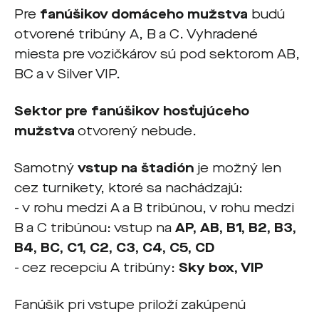
Pre
fanúšikov domáceho mužstva
budú
otvorené tribúny A, B a C. Vyhradené
miesta pre vozičkárov sú pod sektorom AB,
BC a v Silver VIP.
Sektor pre fanúšikov hosťujúceho
mužstva
otvorený nebude.
Samotný
vstup na štadión
je možný len
cez turnikety, ktoré sa nachádzajú:
- v rohu medzi A a B tribúnou, v rohu medzi
B a C tribúnou: vstup na
AP, AB, B1, B2, B3,
B4, BC, C1, C2, C3, C4, C5, CD
- cez recepciu A tribúny:
Sky box, VIP
Fanúšik pri vstupe priloží zakúpenú