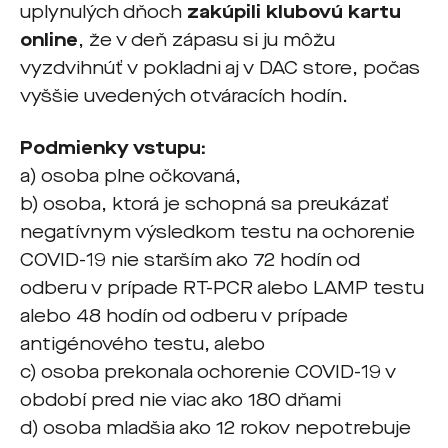
uplynulých dňoch
zakúpili klubovú kartu
online
, že v deň zápasu si ju môžu
vyzdvihnúť v pokladni aj v DAC store, počas
vyššie uvedených otváracích hodín.
Podmienky vstupu:
a) osoba plne očkovaná,
b) osoba, ktorá je schopná sa preukázať
negatívnym výsledkom testu na ochorenie
COVID-19 nie starším ako 72 hodín od
odberu v prípade RT-PCR alebo LAMP testu
alebo 48 hodín od odberu v prípade
antigénového testu, alebo
c) osoba prekonala ochorenie COVID-19 v
období pred nie viac ako 180 dňami
d) osoba mladšia ako 12 rokov nepotrebuje