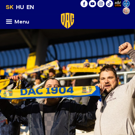
SK
HU
EN
Menu