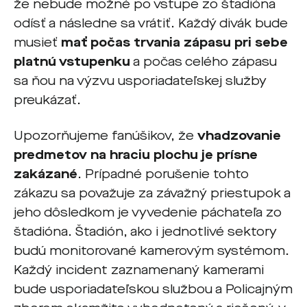
že nebude možné po vstupe zo štadióna
odísť a následne sa vrátiť. Každý divák bude
musieť
mať
počas trvania zápasu pri sebe
platnú vstupenku
a počas celého zápasu
sa ňou na výzvu usporiadateľskej služby
preukázať.
Upozorňujeme fanúšikov, že
vhadzovanie
predmetov na hraciu plochu je prísne
zakázané
. Prípadné porušenie tohto
zákazu sa považuje za závažný priestupok a
jeho dôsledkom je vyvedenie páchateľa zo
štadióna. Štadión, ako i jednotlivé sektory
budú monitorované kamerovým systémom.
Každý incident zaznamenaný kamerami
bude usporiadateľskou službou a Policajným