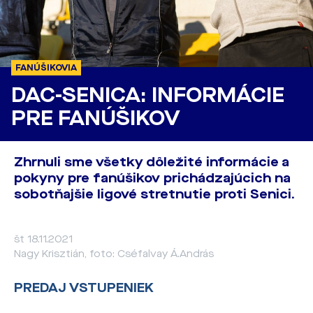
FANÚŠIKOVIA
DAC-SENICA: INFORMÁCIE
PRE FANÚŠIKOV
Zhrnuli sme všetky dôležité informácie a
pokyny pre fanúšikov prichádzajúcich na
sobotňajšie ligové stretnutie proti Senici.
št 18.11.2021
Nagy Krisztián, foto: Cséfalvay Á.András
PREDAJ VSTUPENIEK