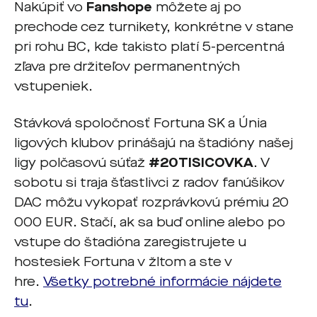
Nakúpiť vo
Fanshope
môžete aj po
prechode cez turnikety, konkrétne v stane
pri rohu BC, kde takisto platí 5-percentná
zľava pre držiteľov permanentných
vstupeniek.
Stávková spoločnosť Fortuna SK a Únia
ligových klubov prinášajú na štadióny našej
ligy polčasovú súťaž
#20TISICOVKA
. V
sobotu si traja šťastlivci z radov fanúšikov
DAC môžu vykopať rozprávkovú prémiu 20
000 EUR. Stačí, ak sa buď online alebo po
vstupe do štadióna zaregistrujete u
hostesiek Fortuna v žltom a ste v
hre.
Všetky potrebné informácie nájdete
tu
.