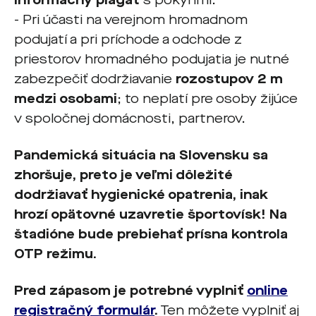
informačný plagát
s pokynmi.
- Pri účasti na verejnom hromadnom
podujatí a pri príchode a odchode z
priestorov hromadného podujatia je nutné
zabezpečiť dodržiavanie
rozostupov 2 m
medzi osobami
; to neplatí pre osoby žijúce
v spoločnej domácnosti, partnerov.
Pandemická situácia na Slovensku sa
zhoršuje, preto je veľmi dôležité
dodržiavať hygienické opatrenia, inak
hrozí opätovné uzavretie športovísk! Na
štadióne bude prebiehať prísna kontrola
OTP režimu.
Pred zápasom je potrebné vyplniť
online
registračný formulár
.
Ten môžete vyplniť aj