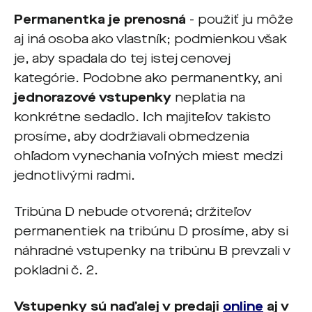
Permanentka je prenosná
- použiť ju môže
aj iná osoba ako vlastník; podmienkou však
je, aby spadala do tej istej cenovej
kategórie. Podobne ako permanentky, ani
jednorazové vstupenky
neplatia na
konkrétne sedadlo. Ich majiteľov takisto
prosíme, aby dodržiavali obmedzenia
ohľadom vynechania voľných miest medzi
jednotlivými radmi.
Tribúna D nebude otvorená; držiteľov
permanentiek na tribúnu D prosíme, aby si
náhradné vstupenky na tribúnu B prevzali v
pokladni č. 2.
Vstupenky sú naďalej v predaji
online
aj v