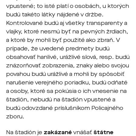
vpustené; to isté platí o osobách, u ktorých
budú takéto látky nájdené v držbe.
Kontrolované budú aj všetky transparenty a
vlajky, ktoré nesmú byť na pevných žrdiach,
a ktoré by mohli byť použité ako zbraň. V
prípade, že uvedené predmety budú
obsahovať hanlivé, urážlivé slová, resp. budú
znázorňovať zobrazenia, znaky alebo svojou
povahou budú urážlivé a mohli by spôsobiť
narušenie verejného poriadku, budú odňaté
a osoby, ktoré sa pokúsia o ich vnesenie na
štadión, nebudú na štadión vpustené a
budú odovzdané príslušníkom Policajného
zboru.
Na štadión je
zakázané
vnášať
štátne