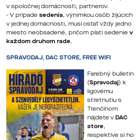
v spoločnej domácnosti, partnerov.
- V prípade
sedenia
, výnimkou osôb žijúcich
v jednej domácnosti, musí ostať vždy jedno
miesto neobsadené, pričom platí sedenie
v
každom druhom rade
.
SPRAVODAJ, DAC STORE, FREE WIFI
Farebný bulletin
(
Spravodaj
) k
ligovému
stretnutiu s
Trenčínom
nájdete v
DAC
store
,
respektíve si ho