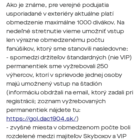
Ako je známe, pre verejné podujatia
usporiadané v exteriéry aktuálne platí
obmedzenie maximálne 1000 divákov. Na
nedeľné stretnutie vieme umožniť vstup
len výrazne obmedzenému počtu
fanúšikov, ktorý sme stanovili nasledovne:
- spomedzi držiteľov štandardných (nie VIP)
permanentiek sme vyžrebovali 250
výhercov, ktorí v sprievode jednej osoby
majú umožnený vstup na štadión
(informáciu obdržali na email, ktorý zadali pri
registrácii; zoznam vyžrebovaných
permanentiek nájdete tu:
https://gol.dac1904.sk/
)
- zvyšné miesta v obmedzenom počte boli
rozdelené medzi majiteľov Skyboxov a VIP