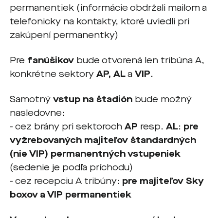
permanentiek (informácie obdržali mailom a
telefonicky na kontakty, ktoré uviedli pri
zakúpení permanentky)
Pre
fanúšikov
bude otvorená len tribúna A,
konkrétne sektory
AP, AL
a
VIP
.
Samotný
vstup na štadión
bude možný
nasledovne:
- cez brány pri sektoroch
AP
resp.
AL
:
pre
vyžrebovaných majiteľov štandardných
(nie VIP) permanentných vstupeniek
(sedenie je podľa príchodu)
- cez recepciu A tribúny:
pre majiteľov
Sky
boxov a VIP permanentiek