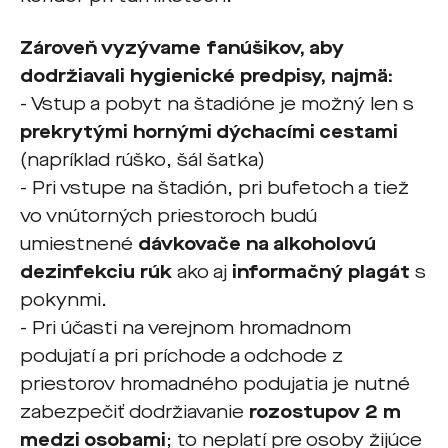
Zároveň vyzývame fanúšikov, aby
dodržiavali hygienické predpisy, najmä:
- Vstup a pobyt na štadióne je možný len s
prekrytými hornými dýchacími cestami
(napríklad rúško, šál šatka)
- Pri vstupe na štadión, pri bufetoch a tiež
vo vnútorných priestoroch budú
umiestnené
dávkovače na alkoholovú
dezinfekciu rúk
ako aj
informačný plagát
s
pokynmi.
- Pri účasti na verejnom hromadnom
podujatí a pri príchode a odchode z
priestorov hromadného podujatia je nutné
zabezpečiť dodržiavanie
rozostupov 2 m
medzi osobami
; to neplatí pre osoby žijúce