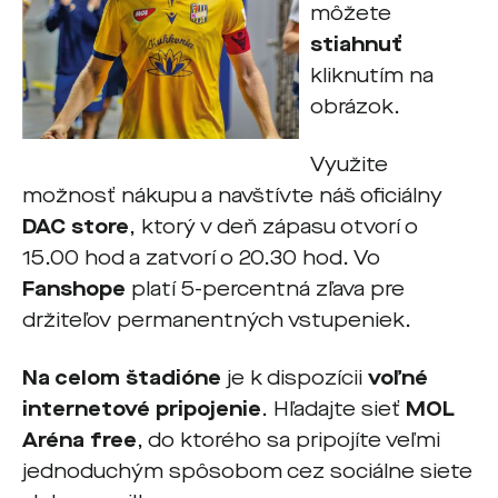
môžete
stiahnuť
kliknutím na
obrázok.
Využite
možnosť nákupu a navštívte náš oficiálny
DAC store
, ktorý v deň zápasu otvorí o
15.00 hod a zatvorí o 20.30 hod. Vo
Fanshope
platí 5-percentná zľava pre
držiteľov permanentných vstupeniek.
Na celom štadióne
je k dispozícii
voľné
internetové pripojenie
. Hľadajte sieť
MOL
Aréna free
, do ktorého sa pripojíte veľmi
jednoduchým spôsobom cez sociálne siete