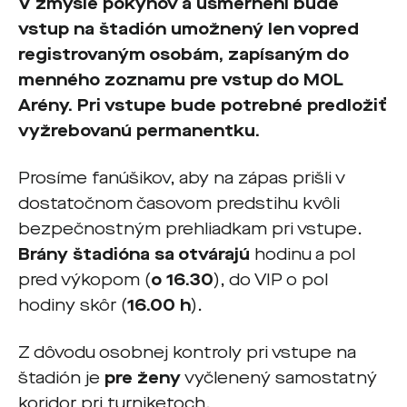
V zmysle pokynov a usmernení bude
vstup na štadión umožnený len vopred
registrovaným osobám, zapísaným do
menného zoznamu pre vstup do MOL
Arény. Pri vstupe bude potrebné predložiť
vyžrebovanú permanentku.
Prosíme fanúšikov, aby na zápas prišli v
dostatočnom časovom predstihu kvôli
bezpečnostným prehliadkam pri vstupe.
Brány štadióna sa otvárajú
hodinu a pol
pred výkopom (
o 16.30
), do VIP o pol
hodiny skôr (
16.00 h
).
Z dôvodu osobnej kontroly pri vstupe na
štadión je
pre ženy
vyčlenený samostatný
koridor pri turniketoch.