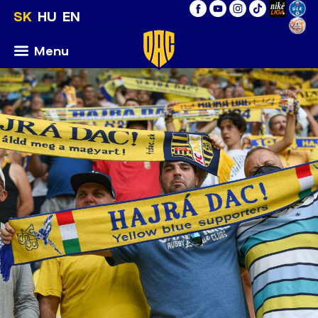
SK
HU
EN
Menu