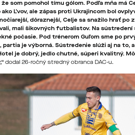
 že som pomohol tímu gólom. Podľa mňa má Cel
ako Ľvov, ale zápas proti Ukrajincom bol ovpl
močiarejší, dôraznejší, Celje sa snažilo hrať po 
ali, mali šikovných futbalistov. Na sústredení 
kné počasie. Pod trénerom Guľom sme po prvý
, partia je výborná. Sústredenie slúži aj na to,
Hotel je dobrý, jedlo chutné, súperi kvalitný. 
,“
dodal 26-ročný stredný obranca DAC-u.