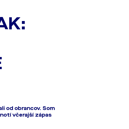
AK:
E
ali od obrancov. Som
notí včerajší zápas