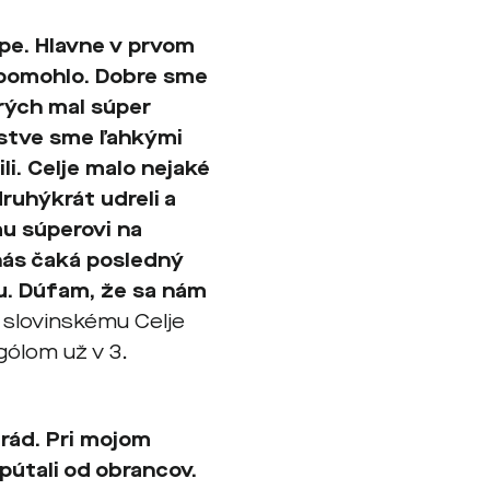
pe. Hlavne v prvom
m pomohlo. Dobre sme
orých mal súper
jstve sme ľahkými
li. Celje malo nejaké
ruhýkrát udreli a
mu súperovi na
 nás čaká posledný
gu. Dúfam, že sa nám
i slovinskému Celje
 gólom už v 3.
rád. Pri mojom
útali od obrancov.