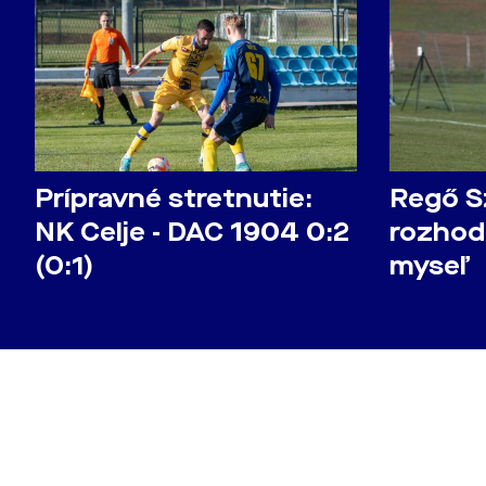
Prípravné stretnutie:
Regő S
NK Celje - DAC 1904 0:2
rozhod
(0:1)
myseľ