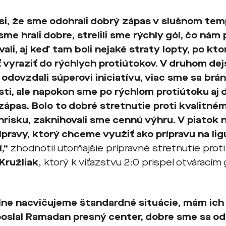
si, že sme odohrali dobrý zápas v slušnom tem
sme hrali dobre, strelili sme rýchly gól, čo ná
ali, aj keď tam boli nejaké straty lopty, po kt
vyraziť do rýchlych protiútokov. V druhom de
odovzdali súperovi iniciatívu, viac sme sa bráni
osti, ale napokon sme po rýchlom protiútoku aj d
 zápas. Bolo to dobré stretnutie proti kvalitné
hrisku, zaknihovali sme cennú výhru. V piatok
ípravy, ktorý chceme využiť ako prípravu na li
,“
zhodnotil utorňajšie prípravné stretnutie prot
Kružliak
, ktorý k víťazstvu 2:0 prispel otváracím
lne nacvičujeme štandardné situácie, mám ich 
oslal Ramadan presný center, dobre sme sa odp