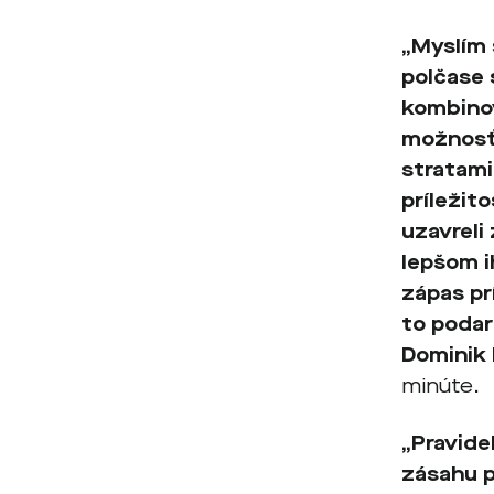
„Myslím 
polčase 
kombinov
možnosť 
stratami 
príležit
uzavreli
lepšom i
zápas pr
to podarí
Dominik 
minúte.
„Pravide
zásahu p