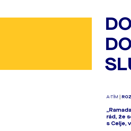
DO
DO
SL
A-TÍM
|
RO
„Ramadan
rád, že 
s Celje,