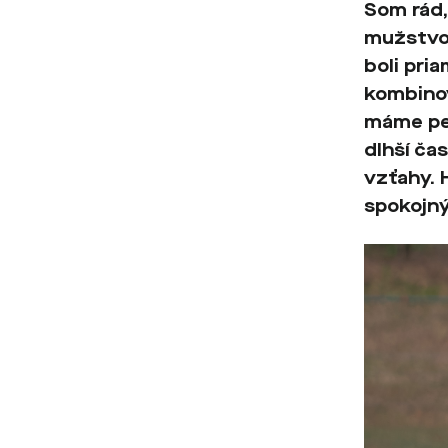
Som rád,
mužstvo 
boli pria
kombinov
máme pe
dlhší čas
vzťahy. 
spokojný