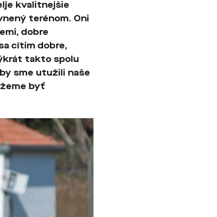
je kvalitnejšie
yvnený terénom. Oni
zemi, dobre
sa cítim dobre,
krát takto spolu
 aby sme utužili naše
Môžeme byť