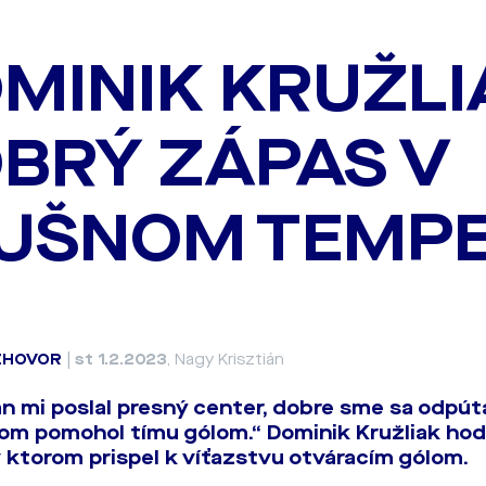
MINIK KRUŽLI
BRÝ ZÁPAS V
UŠNOM TEMP
ZHOVOR
|
st 1.2.2023
, Nagy Krisztián
 mi poslal presný center, dobre sme sa odpút
som pomohol tímu gólom.“ Dominik Kružliak hod
 v ktorom prispel k víťazstvu otváracím gólom.