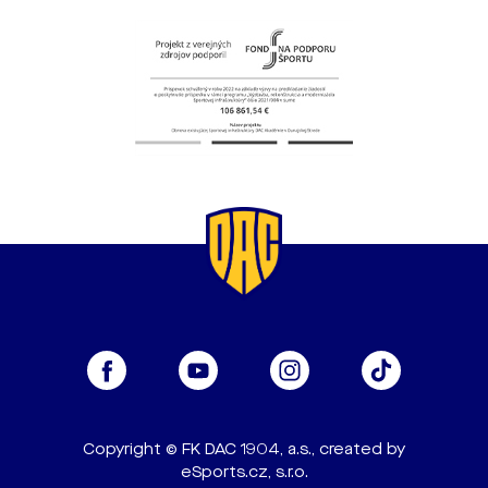
Copyright © FK DAC 1904, a.s., created by
eSports.cz, s.r.o.