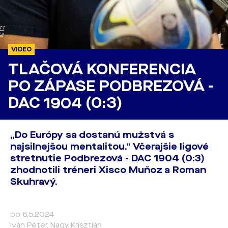
VIDEO
TLAČOVÁ KONFERENCIA
PO ZÁPASE PODBREZOVÁ -
DAC 1904 (0:3)
„Do Európy sa dostanú mužstvá s
najsilnejšou mentalitou.“ Včerajšie ligové
stretnutie Podbrezová - DAC 1904 (0:3)
zhodnotili tréneri Xisco Muňoz a Roman
Skuhravý.
po 6.5.2024
Iván Péter, Nagy Krisztián