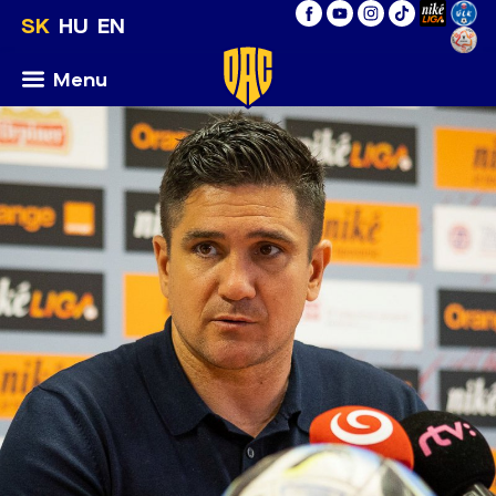
SK
HU
EN
Menu