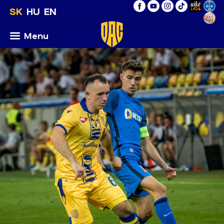
SK
HU
EN
Menu