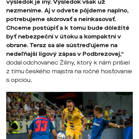
výsledok je iný. Výsledok však už
nezmeníme. Aj v odvete pôjdeme naplno,
potrebujeme skórovať a neinkasovať.
Chceme postúpiť a k tomu bude dôležité
byť nebezpeční v útoku a kompaktní v
obrane. Teraz sa ale sústreďujeme na
nedeľňajší ligový zápas v Podbrezovej,“
dodal odchovanec Žiliny, ktorý k nám prišiel
z tímu českého majstra na ročné hosťovanie
s opciou.