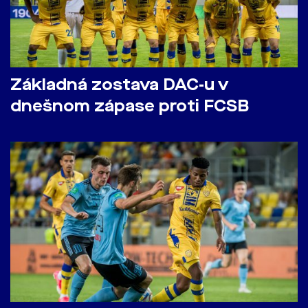
Základná zostava DAC-u v
dnešnom zápase proti FCSB