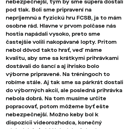
nebezpečnejší, tým by sme súpera dostali
pod tlak. Boli sme pripravení na
nepríjemnú a fyzickú hru FCSB, ja to mám
osobne rád. Hlavne v prvom polčase nás
hostia napádali vysoko, preto sme
častejšie volili nakopávané lopty. Pritom
nebol dôvod takto hrať, veď máme
kvalitu, aby sme sa krátkymi prihrávkami
dostávali do šancí a aj ihrisko bolo
výborne pripravené. Na tréningoch to
robíme stále. Aj tak sme sa párkrát dostali
do výborných akcií, ale posledná prihrávka
nebola dobrá. Na tom musíme určite
popracovať, potom môžeme byť ešte
nebezpečnejší. Možno keby bol k
dispozícii videorozhodca, konečný