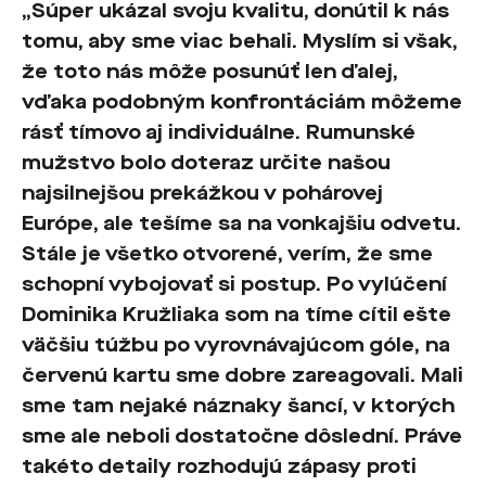
„Súper ukázal svoju kvalitu, donútil k nás
tomu, aby sme viac behali. Myslím si však,
že toto nás môže posunúť len ďalej,
vďaka podobným konfrontáciám môžeme
rásť tímovo aj individuálne. Rumunské
mužstvo bolo doteraz určite našou
najsilnejšou prekážkou v pohárovej
Európe, ale tešíme sa na vonkajšiu odvetu.
Stále je všetko otvorené, verím, že sme
schopní vybojovať si postup. Po vylúčení
Dominika Kružliaka som na tíme cítil ešte
väčšiu túžbu po vyrovnávajúcom góle, na
červenú kartu sme dobre zareagovali. Mali
sme tam nejaké náznaky šancí, v ktorých
sme ale neboli dostatočne dôslední. Práve
takéto detaily rozhodujú zápasy proti