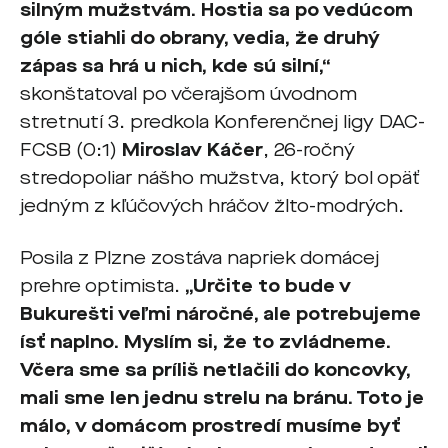
silným mužstvám. Hostia sa po vedúcom
góle stiahli do obrany, vedia, že druhý
zápas sa hrá u nich, kde sú silní,“
skonštatoval po včerajšom úvodnom
stretnutí 3. predkola Konferenčnej ligy DAC-
FCSB (0:1)
Miroslav Káčer
, 26-ročný
stredopoliar nášho mužstva, ktorý bol opäť
jedným z kľúčových hráčov žlto-modrých.
Posila z Plzne zostáva napriek domácej
prehre optimista.
„Určite to bude v
Bukurešti veľmi náročné, ale potrebujeme
ísť naplno. Myslím si, že to zvládneme.
Včera sme sa príliš netlačili do koncovky,
mali sme len jednu strelu na bránu. Toto je
málo, v domácom prostredí musíme byť