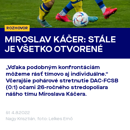
ROZHOVOR
MIROSLAV KÁČER: STÁLE
JE VŠETKO OTVORENÉ
„Vďaka podobným konfrontáciám
môžeme rásť tímovo aj individuálne.“
Včerajšie pohárové stretnutie DAC-FCSB
(0:1) očami 26-ročného stredopoliara
nášho tímu Miroslava Káčera.
št 4.8.2022
Nagy Krisztián, foto: Lelkes Ernő