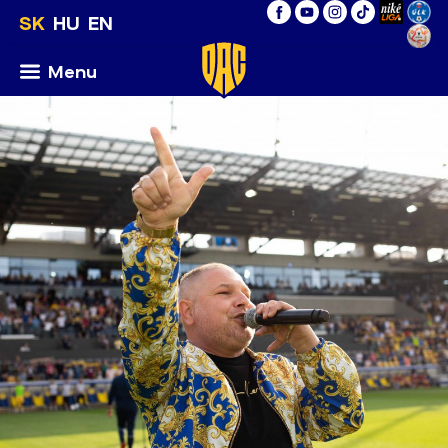
SK
HU
EN
Menu