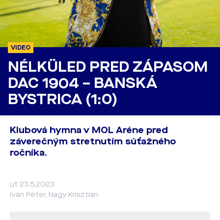
VIDEO
NÉLKÜLED PRED ZÁPASOM
DAC 1904 – BANSKÁ
BYSTRICA (1:0)
Klubová hymna v MOL Aréne pred
záverečným stretnutím súťažného
ročníka.
ut 23.5.2023
Iván Péter, Nagy Krisztián