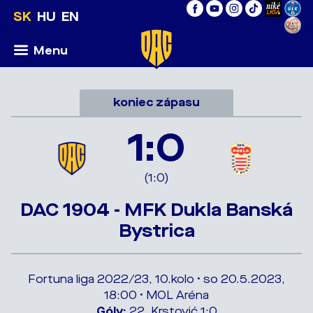
SK
HU
EN
Menu
koniec zápasu
1:0
(1:0)
DAC 1904 - MFK Dukla Banská
Bystrica
Fortuna liga 2022/23, 10.kolo • so 20.5.2023,
18:00 • MOL Aréna
Góly:
22. Krstović 1:0