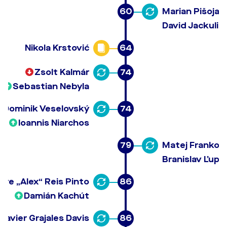
60
Marian Pišoja
David Jackulia
Nikola Krstović
64
Zsolt Kalmár
74
Sebastian Nebyla
Dominik Veselovský
74
Ioannis Niarchos
79
Matej Franko
Branislav Ľupt
dre „Alex“ Reis Pinto
86
Damián Kachút
 Javier Grajales Davis
86