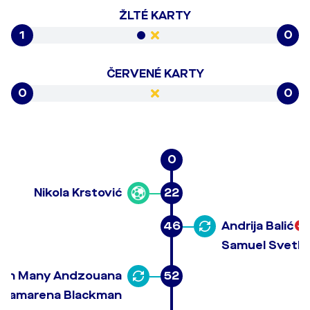
ŽLTÉ KARTY
1
0
ČERVENÉ KARTY
0
0
0
Nikola Krstović
22
46
Andrija Balić
Samuel Svetlí
an Many Andzouana
52
 Camarena Blackman