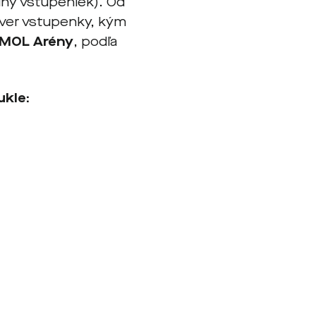
hy vstupeniek). Od
ilver vstupenky, kým
 MOL Arény
, podľa
ukle: