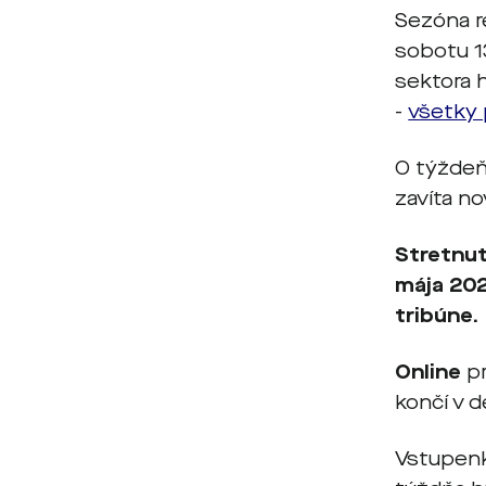
Sezóna re
sobotu 1
sektora h
-
všetky 
O týždeň
zavíta no
Stretnut
mája 202
tribúne.
Online
pr
končí v 
Vstupenk