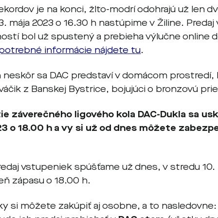
kordov je na konci, žlto-modrí odohrajú už len dv
3. mája 2023 o 16.30 h nastúpime v Žiline. Predaj
ostí bol už spustený a prebieha výlučne online d
potrebné informácie nájdete tu
.
 neskôr sa DAC predstaví v domácom prostredí,
váčik z Banskej Bystrice, bojujúci o bronzovú pri
ie záverečného ligového kola DAC-Dukla sa usk
3 o 18.00 h a vy si už od dnes môžete zabezpe
edaj vstupeniek spúšťame už dnes, v stredu 10. 
deň zápasu o 18.00 h.
y si môžete zakúpiť aj osobne, a to nasledovne: