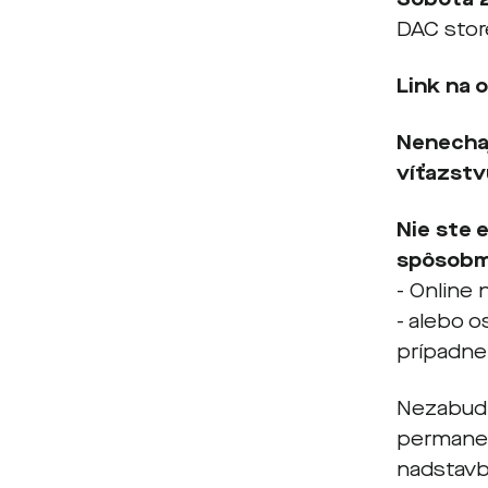
DAC store
Link na 
Nenechaj
víťazstv
Nie ste 
sp
ô
sobm
- Online
- alebo 
prípadne
Nezabudni
permanen
nadstavb