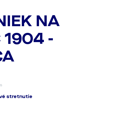
NIEK NA
1904 -
CA
ás
vé stretnutie