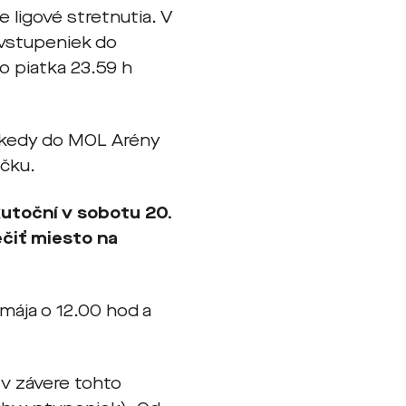
e ligové stretnutia. V
 vstupeniek do
o piatka 23.59 h
 kedy do MOL Arény
ečku.
utoční v sobotu 20.
čiť miesto na
mája o 12.00 hod a
 v závere tohto