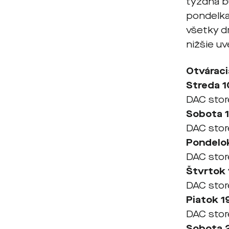
týždňa b
pondelka 
všetky d
nižšie u
Otváraci
Streda 1
DAC stor
Sobota 1
DAC stor
Pondelok
DAC store
Štvrtok 
DAC store
Piatok 1
DAC store
Sobota 2