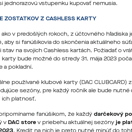
a si jednorazovú vstupenku kupovať nemusia.
E ZOSTATKOV Z CASHLESS KARTY
ako v predošlých rokoch, z účtovného hľadiska je
, aby si fanúšikovia do skončenia aktuálneho sú
i stav na svojich Cashless kartách. Požiadať o vrá
 karty bude možné do stredy 31. mája 2023 poča
e a pokladní.
ne používané klubové karty (DAC CLUBCARD) zos
dujúce sezóny, pre každý ročník ale bude nutné d
ť ich platnosť.
pripomíname fanúšikom, že každý
darčekový po
ý v
DAC store
v priebehu aktuálnej sezóny
je pl
 2023
. Kredit na nich je preto nutné minúť do to