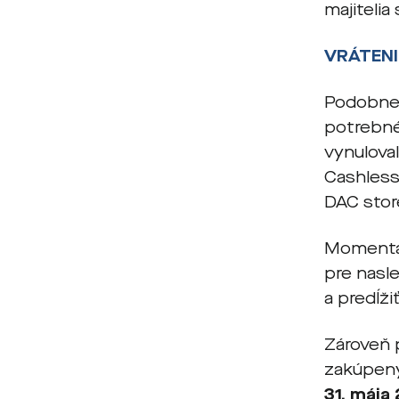
majiteli
VRÁTENI
Podobne 
potrebné
vynuloval
Cashless
DAC stor
Momentál
pre nasle
a predĺži
Zároveň 
zakúpen
31. mája