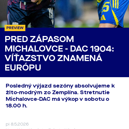
PREVIEW
PRED ZÁPASOM
MICHALOVCE - DAC 1904:
VÍŤAZSTVO ZNAMENÁ
EURÓPU
Posledný výjazd sezóny absolvujeme k
žlto-modrým zo Zemplína. Stretnutie
Michalovce-DAC má výkop v sobotu o
18.00 h.
pi 8.5.2026