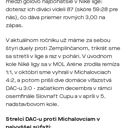
medzi gólovo najbohatšie v Niké lige:
doteraz ich diváci videli 87 (skóre 59:28 pre
nás), čo dáva priemer rovných 3,00 na
zápas.
V aktuálnom ročníku už máme za sebou
štyri duely proti Zemplínčanom, trikrát sme
sa stretli v lige a raz v pohári. V úvodnom
kole Niké ligy sa v MOL Aréne zrodila remíza
1:1, v októbri sme vyhrali v Michalovciach
4:2, a potom prišli dve domáce víťazstvá
DAC-u 3:0 - začiatkom decembra v rámci
osemfinále Slovnaft Cupu a v apríli v 5.
nadstavbovom kole.
Strelci DAC-u proti Michalovciam v
najvyššej súťaži: