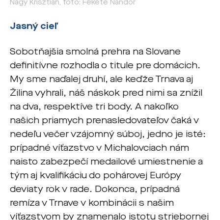
Nagy Krisztián, foto: Fekete Nándor
Jasný cieľ
Sobotňajšia smolná prehra na Slovane
definitívne rozhodla o titule pre domácich.
My sme naďalej druhí, ale keďže Trnava aj
Žilina vyhrali, náš náskok pred nimi sa znížil
na dva, respektíve tri body. A nakoľko
našich priamych prenasledovateľov čaká v
nedeľu večer vzájomný súboj, jedno je isté:
prípadné víťazstvo v Michalovciach nám
naisto zabezpečí medailové umiestnenie a
tým aj kvalifikáciu do pohárovej Európy
deviaty rok v rade. Dokonca, prípadná
remíza v Trnave v kombinácii s našim
víťazstvom by znamenalo istotu striebornej