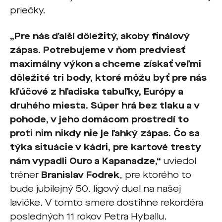
priečky.
„Pre nás ďalší dôležitý, akoby finálový
zápas. Potrebujeme v ňom predviesť
maximálny výkon a chceme získať veľmi
dôležité tri body, ktoré môžu byť pre nás
kľúčové z hľadiska tabuľky, Európy a
druhého miesta. Súper hrá bez tlaku a v
pohode, v jeho domácom prostredí to
proti nim nikdy nie je ľahký zápas. Čo sa
týka situácie v kádri, pre kartové tresty
nám vypadli Ouro a Kapanadze,“
uviedol
tréner
Branislav Fodrek
, pre ktorého to
bude jubilejný 50. ligový duel na našej
lavičke. V tomto smere dostihne rekordéra
posledných 11 rokov Petra Hyballu.