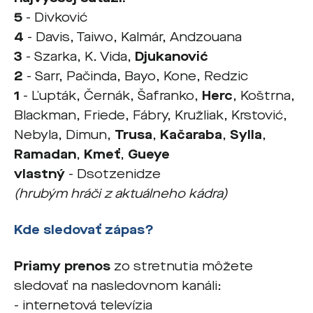
5
- Divković
4
- Davis, Taiwo,
Kalmár, Andzouana
3
-
Szarka, K. Vida,
Djukanović
2
- Sarr, Pačinda, Bayo, Kone, Redzic
1
- Ľupták, Černák, Šafranko,
Herc
, Koštrna,
Blackman, Friede, Fábry,
Kružliak,
Krstović,
Nebyla, Dimun,
Trusa
,
Kačaraba
,
Sylla
,
Ramadan
,
Kmeť
,
Gueye
vlastný
- Dsotzenidze
(hrubým hráči z aktuálneho kádra)
Kde sledovať zápas?
Priamy prenos
zo stretnutia môžete
sledovať na nasledovnom kanáli:
- internetová televízia