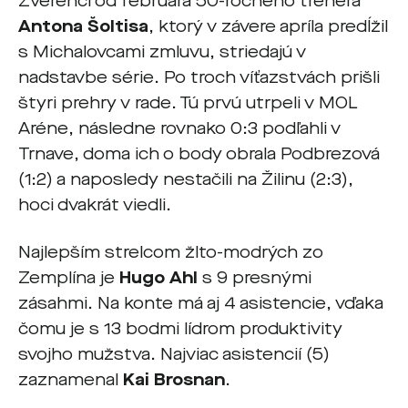
Zverenci od februára 50-ročného trénera
Antona Šoltisa
, ktorý v závere apríla predĺžil
s Michalovcami zmluvu, striedajú v
nadstavbe série. Po troch víťazstvách prišli
štyri prehry v rade. Tú prvú utrpeli v MOL
Aréne, následne rovnako 0:3 podľahli v
Trnave, doma ich o body obrala Podbrezová
(1:2) a naposledy nestačili na Žilinu (2:3),
hoci dvakrát viedli.
Najlepším strelcom žlto-modrých zo
Zemplína je
Hugo Ahl
s 9 presnými
zásahmi. Na konte má aj 4 asistencie, vďaka
čomu je s 13 bodmi lídrom produktivity
svojho mužstva. Najviac asistencií (5)
zaznamenal
Kai Brosnan
.