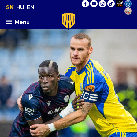
SK
HU
EN
Menu