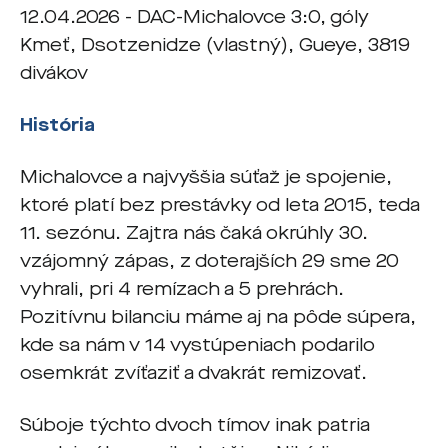
12.04.2026 - DAC-Michalovce 3:0, góly
Kmeť, Dsotzenidze (vlastný), Gueye, 3819
divákov
História
Michalovce a najvyššia súťaž je spojenie,
ktoré platí bez prestávky od leta 2015, teda
11. sezónu. Zajtra nás čaká okrúhly 30.
vzájomný zápas, z doterajších 29 sme 20
vyhrali, pri 4 remízach a 5 prehrách.
Pozitívnu bilanciu máme aj na pôde súpera,
kde sa nám v 14 vystúpeniach podarilo
osemkrát zvíťaziť a dvakrát remizovať.
Súboje týchto dvoch tímov inak patria