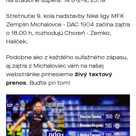
Na štadióne súpera: 14 8-2-4, 25:19
Stretnutie 9. kola nadstavby Niké ligy MFK
Zemplín Michalovce - DAC 1904 začína zajtra
o 18.00 h, rozhodujú Choreň - Zemko,
Halíček.
Podobne ako z každého súťažného zápasu,
aj zajtra z Michaloviec vám na našej
webstránke prinesieme
živý textový
prenos
. Buďte pri tom!