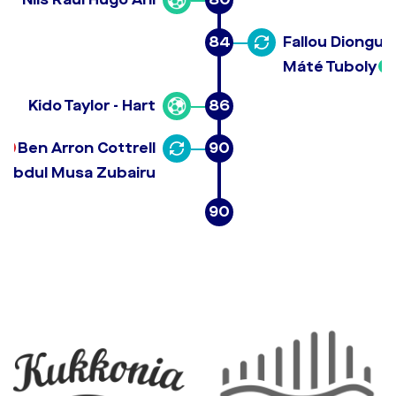
84
Fallou Diongue
Máté Tuboly
Kido Taylor - Hart
86
Ben Arron Cottrell
90
Abdul Musa Zubairu
90