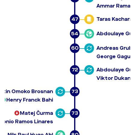
Ammar Ramad
47
Taras Kachara
54
Abdoulaye Gu
60
Andreas Grub
George Gagua
72
Abdoulaye Gu
Viktor Dukano
artin Omoko Brosnan
73
Henry Franck Bahi
Matej Čurma
73
tonio Ramos Linares
Nils Raul Hugo Ahl
80