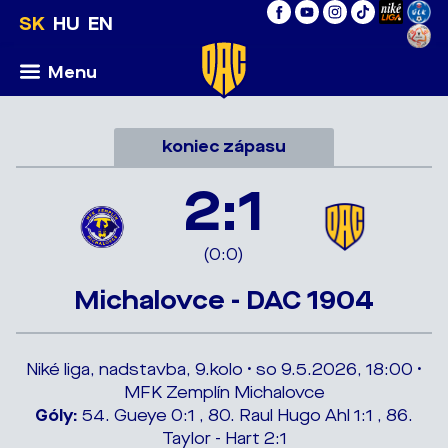
SK
HU
EN
Menu
koniec zápasu
2:1
(0:0)
Michalovce - DAC 1904
Niké liga, nadstavba, 9.kolo • so 9.5.2026, 18:00 •
MFK Zemplín Michalovce
Góly:
54. Gueye 0:1 , 80. Raul Hugo Ahl 1:1 , 86.
Taylor - Hart 2:1