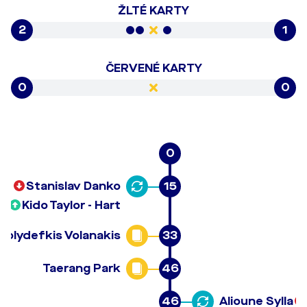
ŽLTÉ KARTY
2
1
ČERVENÉ KARTY
0
0
0
Stanislav Danko
15
Kido Taylor - Hart
Polydefkis Volanakis
33
Taerang Park
46
46
Alioune Sylla