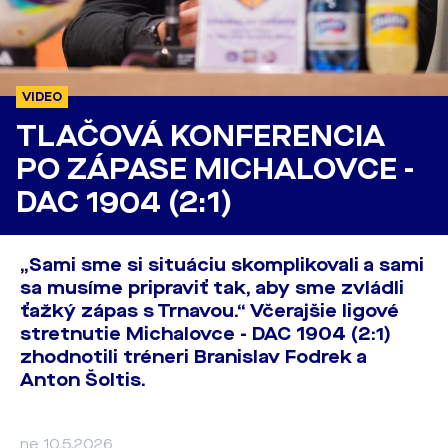
VIDEO
TLAČOVÁ KONFERENCIA
PO ZÁPASE MICHALOVCE -
DAC 1904 (2:1)
„Sami sme si situáciu skomplikovali a sami
sa musíme pripraviť tak, aby sme zvládli
ťažký zápas s Trnavou.“ Včerajšie ligové
stretnutie Michalovce - DAC 1904 (2:1)
zhodnotili tréneri Branislav Fodrek a
Anton Šoltis.
ne 10.5.2026