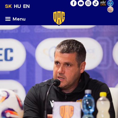
SK
HU
EN
Menu