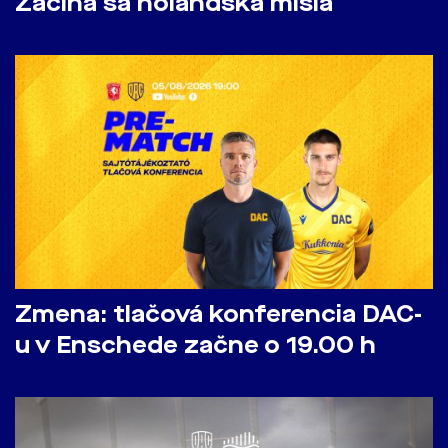
Začína sa holandská misia
Zmena: tlačová konferencia DAC-
u v Enschede začne o 19.00 h