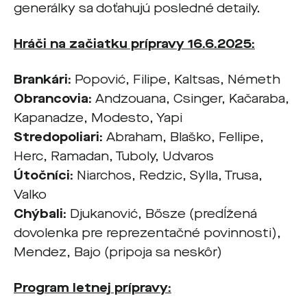
generálky sa doťahujú posledné detaily.
Hráči na začiatku prípravy 16.6.2025:
Brankári:
Popović, Filipe, Kaltsas, Németh
Obrancovia:
Andzouana, Csinger, Kačaraba,
Kapanadze, Modesto, Yapi
Stredopoliari:
Abraham, Blaško, Fellipe,
Herc, Ramadan, Tuboly, Udvaros
Útočníci:
Niarchos, Redzic, Sylla, Trusa,
Valko
Chýbali:
Djukanović, Bősze (predĺžená
dovolenka pre reprezentačné povinnosti),
Mendez, Bajo (pripoja sa neskôr)
Program letnej prípravy: