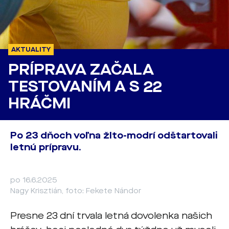
AKTUALITY
PRÍPRAVA ZAČALA
TESTOVANÍM A S 22
HRÁČMI
Po 23 dňoch voľna žlto-modrí odštartovali
letnú prípravu.
po 16.6.2025
Nagy Krisztián, foto: Fekete Nándor
Presne 23 dní trvala letná dovolenka našich