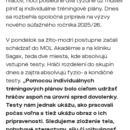
hráčov, hoci posledné dva týždne už museli
plniť aj individuálne tréningové plány. Dnes
sa rozbehla spoločná príprava na výzvy
nového súťažného ročníka 2025/26.
V pondelok sa žlto-modrí postupne začali
schádzať do MOL Akadémie a na kliniku
Sagax, teda dve miesta, kde absolvujú
vstupné testy. Hráči rozdelení do skupín
dnes a zajtra absolvujú fyzio- a kondičné
testy.
„Pomocou individuálnych
tréningových plánov
bolo cieľom udržať
hráčov aspoň na úrovni spred dovolenky.
Testy nám jednak ukážu, ako pracovali
počas voľna a tiež ukážu obraz o ich
pripravenosti. Sledujeme zloženie tela,
pohybové stereotypy, silu či výbušnosť.