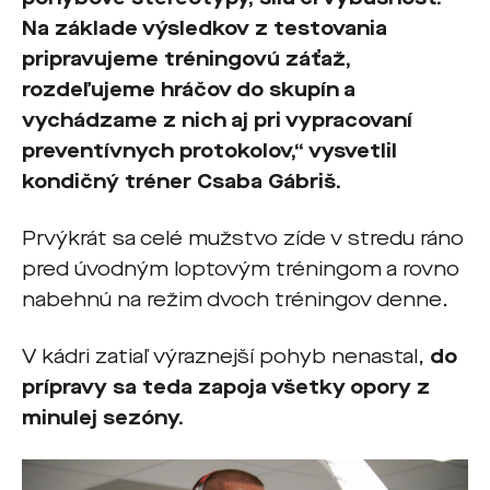
Na základe výsledkov z testovania
pripravujeme tréningovú záťaž,
rozdeľujeme hráčov do skupín a
vychádzame z nich aj pri vypracovaní
preventívnych protokolov,“
vysvetlil
kondičný tréner Csaba Gábriš.
Prvýkrát sa celé mužstvo zíde v stredu ráno
pred úvodným loptovým tréningom a rovno
nabehnú na režim dvoch tréningov denne.
V kádri zatiaľ výraznejší pohyb nenastal,
do
prípravy sa teda zapoja všetky opory z
minulej sezóny.