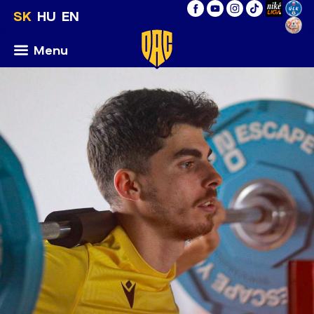
SK
HU
EN
Menu