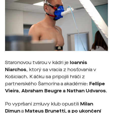
Staronovou tvárou v kádri je
Ioannis
Niarchos
, ktorý sa vracia z hosťovania v
Košiciach. K áčku sa pripojili hráči z
partnerského Šamorína a akadémie:
Fellipe
Vieira
,
Abraham Beugre
a
Nathan Udvaros
.
Po vypršaní zmluvy klub opustili
Milan
Dimun
a
Mateus Brunetti
, a po ukončení