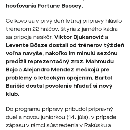
hosťovania
Fortune Bassey
.
Celkovo sa v prvý deň letnej prípravy hlásilo
trénerom 22 hráčov, štyria z jarného kádra
sa pripoja neskôr.
Viktor Djukanović
a
Levente Bősze
dostali od trénerov týždeň
voľna navyše, nakoľko im minulú sezónu
predĺžil reprezentačný zraz.
Mahmudu
Bajo
a
Alejandro Mendez
meškajú pre
problémy s leteckým spojením.
Bartol
Barišić
dostal povolenie hľadať si nový
klub.
Do programu prípravy pribudol prípravný
duel s novou juniorkou (14. júla), v prípade
zápasu v rámci sústredenia v Rakúsku a