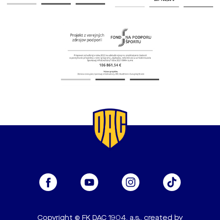
Copyright © FK DAC 1904, a.s., created by