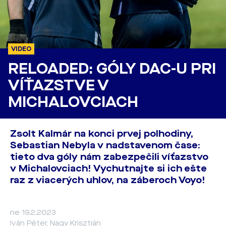
VIDEO
RELOADED: GÓLY DAC-U PRI
VÍŤAZSTVE V
MICHALOVCIACH
Zsolt Kalmár na konci prvej polhodiny,
Sebastian Nebyla v nadstavenom čase:
tieto dva góly nám zabezpečili víťazstvo
v Michalovciach! Vychutnajte si ich ešte
raz z viacerých uhlov, na záberoch Voyo!
ne 19.2.2023
Iván Péter, Nagy Krisztián