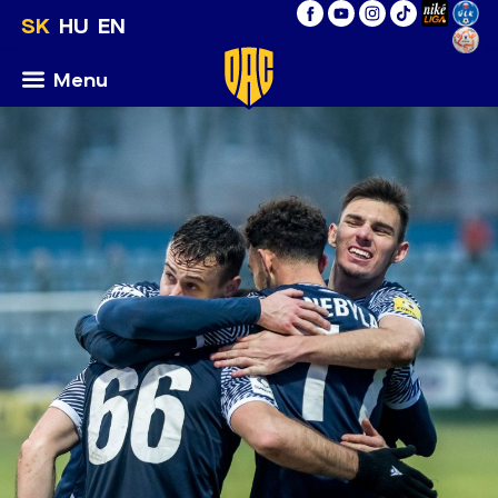
SK
HU
EN
Menu