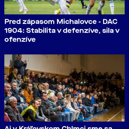
Pred zápasom Michalovce - DAC
1904: Stabilita v defenzíve, sila v
ofenzíve
Aj v Kráľovskom Chlmci sme sa