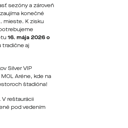
časť sezóny a zároveň
 zaujíma konečné
. mieste. K zisku
y potrebujeme
otu
16.
mája 2026 o
 tradične aj
ov Silver VIP
v MOL Aréne, kde na
estoroch štadióna!
V reštaurácii
ené pod vedením