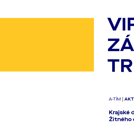
VI
ZÁ
TR
A-TÍM
|
AKT
Krajské 
Žitného 