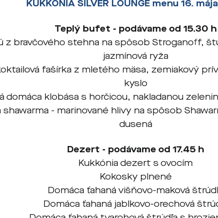
KUKKONIA SILVER LOUNGE menu 16. máj
Teplý bufet - podávame od 15.30 h
ú z bravčového stehna na spôsob Stroganoff, št
jazmínová ryža
oktailová fašírka z mletého mäsa, zemiakový prí
kyslo
 domáca klobása s horčicou, nakladanou zelenin
á shawarma - marinované hlivy na spôsob Shawar
dusená
Dezert - podávame od 17.45 h
Kukkónia dezert s ovocím
Kokosky plnené
Domáca ťahaná višňovo-maková štrúd
Domáca ťahaná jablkovo-orechová štrú
Domáca ťahaná tvarohová štrúdľa s hrozi