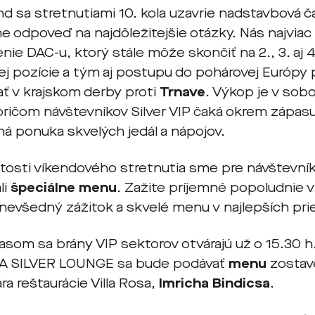
nd sa stretnutiami 10. kola uzavrie nadstavbová 
 odpoveď na najdôležitejšie otázky. Nás najviac
ie DAC-u, ktorý stále môže skončiť na 2., 3. aj 4
ej pozície a tým aj postupu do pohárovej Európ
ť v krajskom derby proti
Trnave
. Výkop je v sob
pričom návštevníkov Silver VIP čaká okrem zápasu
á ponuka skvelých jedál a nápojov.
žitosti víkendového stretnutia sme pre návštevník
li
špeciálne menu
. Zažite príjemné popoludnie 
 nevšedný zážitok a skvelé menu v najlepších pri
som sa brány VIP sektorov otvárajú už o 15.30 h. 
A SILVER LOUNGE sa bude podávať
menu
zostav
a reštaurácie Villa Rosa,
Imricha Bindicsa
.