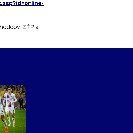
.asp?id=online-
chodcov, ZŤP a