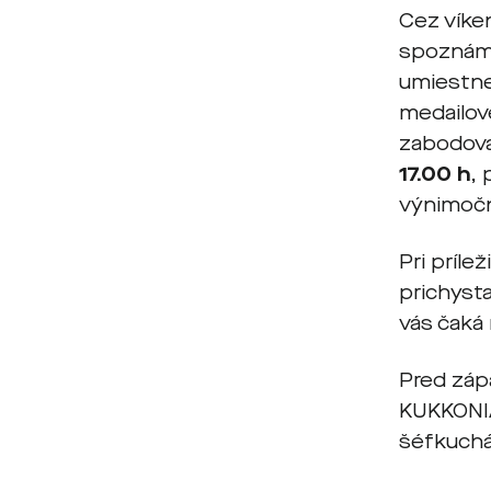
Cez víke
spoznáme
umiestnen
medailov
zabodova
17.00 h
, 
výnimočn
Pri príle
prichysta
vás čaká
Pred zápa
KUKKONI
šéfkuchár