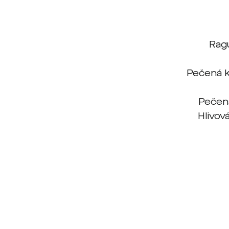
Rag
Pečená k
Pečená
Hlivov