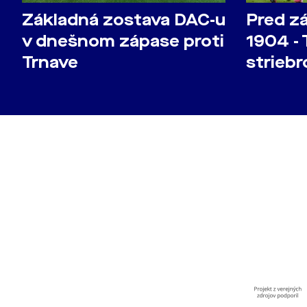
Základná zostava DAC-u
Pred z
v dnešnom zápase proti
1904 - 
Trnave
striebr