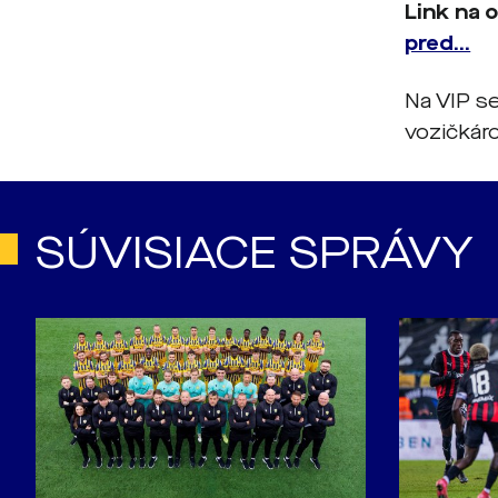
Link na 
pred...
Na VIP s
vozičkáro
SÚVISIACE SPRÁVY