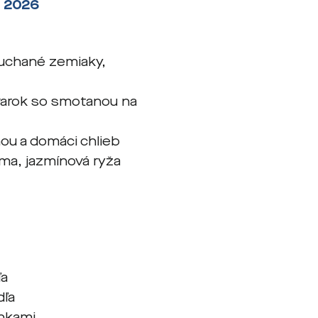
a 2026
uchané zemiaky,
varok so smotanou na
ou a domáci chlieb
ma, jazmínová ryža
ľa
dľa
enkami