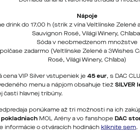
Nápoje
 drink do 17.00 h (strik z vína Veltlínske Zelen
Sauvignon Rosé, Világi Winery, Chľaba
Sóda v neobmedzenom množstve
v polčase zadarmo (Veltlínske Zelené a 3Wishes 
Rosé, Világi Winery, Chľaba)
 cena VIP Silver vstupeniek je
45 eur
, s DAC C
vedeného menu a nápjom obsahuje tiež
SILVER l
j časti hlavnej tribúny.
edpredaja ponúkame až tri možnosti na ich zakú
v
pokladniach
MOL Arény a vo fanshope
DAC sto
re informácie o otváracích hodinách
kliknite sem
.