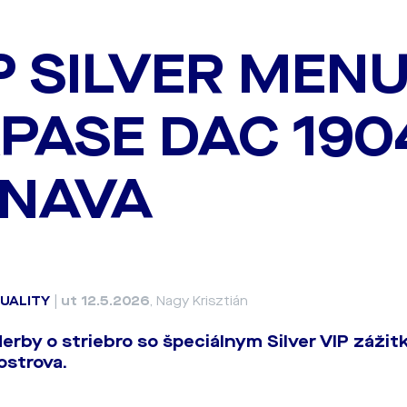
P SILVER MEN
PASE DAC 1904
NAVA
UALITY
|
ut 12.5.2026
, Nagy Krisztián
derby o striebro so špeciálnym Silver VIP záži
ostrova.