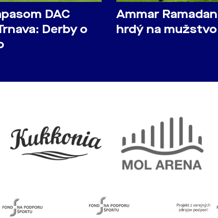
ápasom DAC
Ammar Ramadan
Trnava: Derby o
hrdý na mužstvo
o