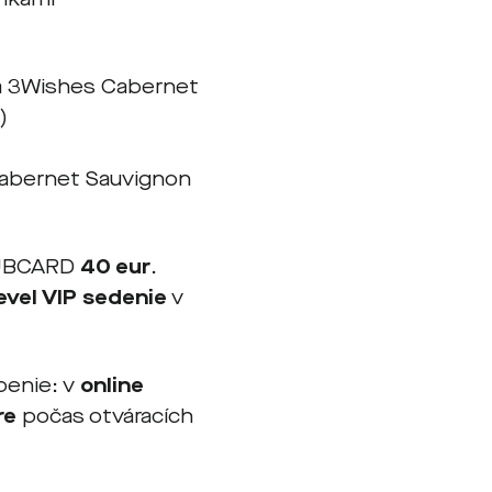
é a 3Wishes Cabernet
)
Cabernet Sauvignon
LUBCARD
40 eur
.
evel VIP sedenie
v
penie: v
online
re
počas otváracích