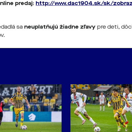
online predaj:
http://www.dac1904.sk/sk/zobraz
edadlá sa
neuplatňujú žiadne zľavy
pre deti, dô
v.