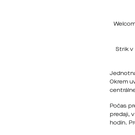
Welcome
Strik 
Jednotná
Okrem u
centrálne
Počas pr
predaji, 
hodín. P