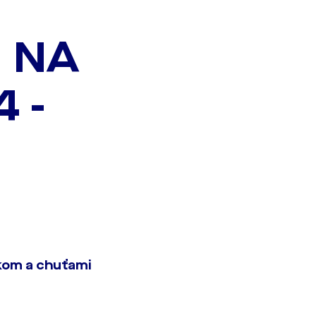
U NA
 -
tkom a chuťami