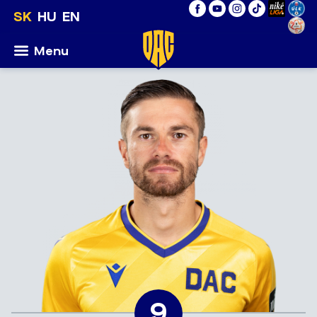
SK
HU
EN
Menu
9