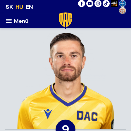
SK
HU
EN
Menü
9