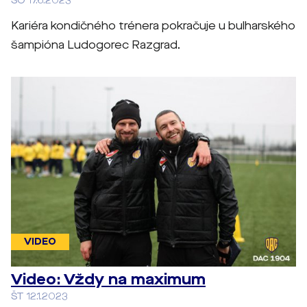
SO 17.6.2023
Kariéra kondičného trénera pokračuje u bulharského
šampióna Ludogorec Razgrad.
VIDEO
Video: Vždy na maximum
ŠT 12.1.2023