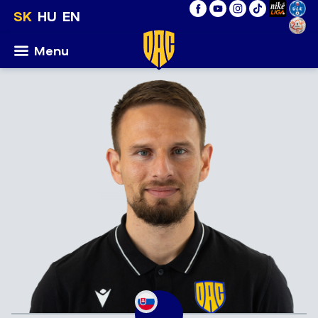
SK
HU
EN
Menu