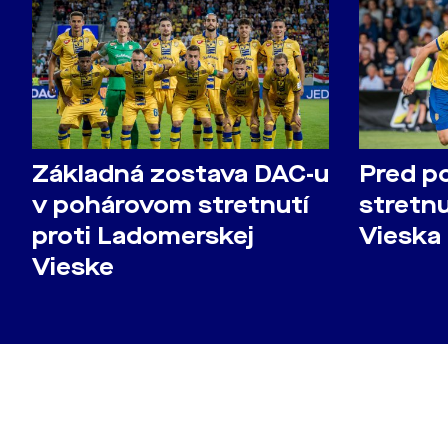
Základná zostava DAC-u
Pred p
v pohárovom stretnutí
stretn
proti Ladomerskej
Vieska
Vieske