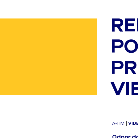
RE
PO
PR
VI
A-TÍM
|
VID
Odpor do