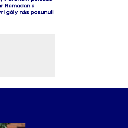
ar Ramadan a
ri góly nás posunuli