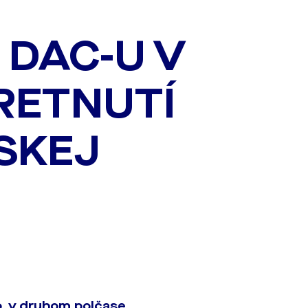
 DAC-U V
RETNUTÍ
SKEJ
, v druhom polčase