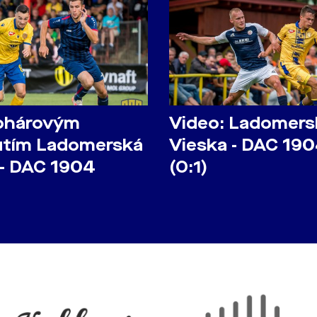
ohárovým
Video: Ladomers
utím Ladomerská
Vieska - DAC 190
 - DAC 1904
(0:1)