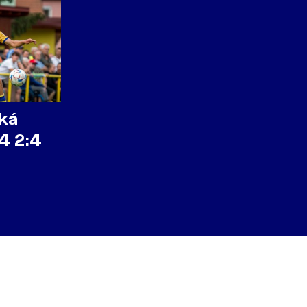
ká
4 2:4