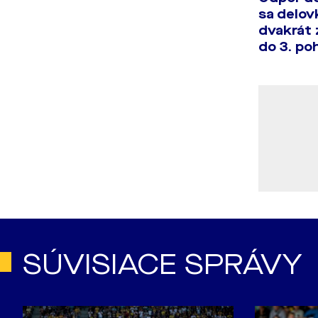
sa delo
dvakrát 
do 3. po
SÚVISIACE SPRÁVY