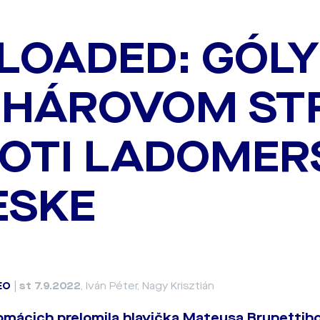
LOADED: GÓLY
HÁROVOM ST
OTI LADOMER
ESKE
EO
|
st 7.9.2022
, Iván Péter, Nagy Krisztián
mácich prelomila hlavička Mateusa Brunettiho