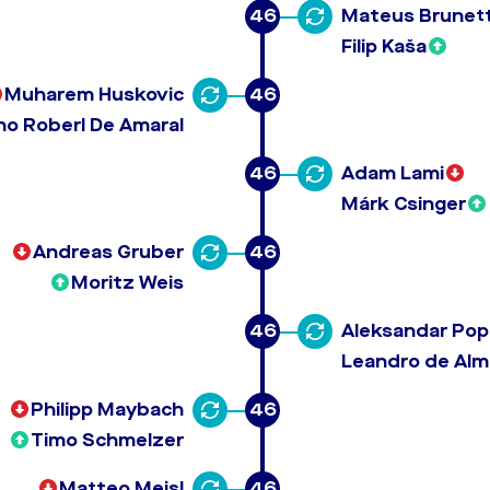
46
Mateus Brunett
Filip Kaša
Muharem Huskovic
46
ano Roberl De Amaral
46
Adam Lami
Márk Csinger
Andreas Gruber
46
Moritz Weis
46
Aleksandar Pop
Leandro de Alme
Philipp Maybach
46
Timo Schmelzer
Matteo Meisl
46