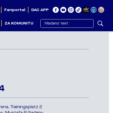
Fanportal
DAC APP
ZA KOMUNITU
04
rena, Trainingsplatz 2
, Mustafa El Sadany