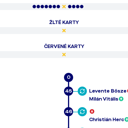
ŽLTÉ KARTY
ČERVENÉ KARTY
0
45
Levente Bősze
Milán Vitális
46
Christián Herc