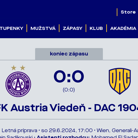
Store
TUPENKY
MUŽSTVÁ
ZÁPASY
KLUB
AKADÉMIA
koniec zápasu
0:0
(0:0)
K Austria Viedeň - DAC 19
 Letná príprava • so 29.6.2024, 17:00 • Wien, Generali-A
ain Sadikovski •
Asistenti rozhodcu:
Mohamed El Sadany