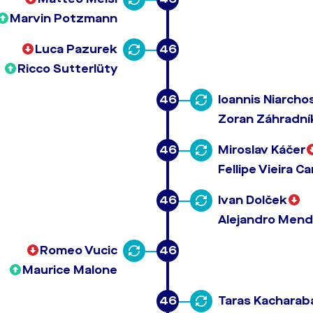
Marvin Potzmann
Luca Pazurek
46
Ricco Sutterlüty
46
Ioannis Niarcho
Zoran Záhradní
46
Miroslav Káčer
Fellipe Vieira C
46
Ivan Dolček
Alejandro Mend
Romeo Vucic
46
Maurice Malone
46
Taras Kacharab