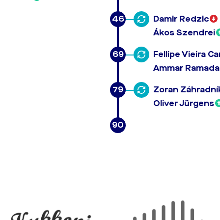
46
Damir Redzic
Ákos Szendrei
69
Fellipe Vieira C
Ammar Ramada
79
Zoran Záhradní
Oliver Jürgens
90