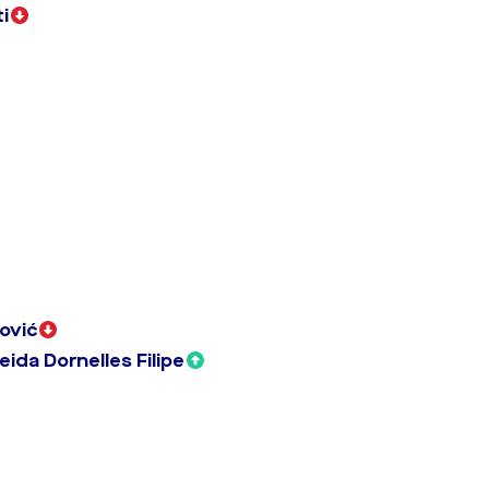
i
ović
ida Dornelles Filipe