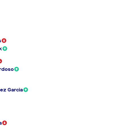
s
k
ardoso
ez Garcia
a