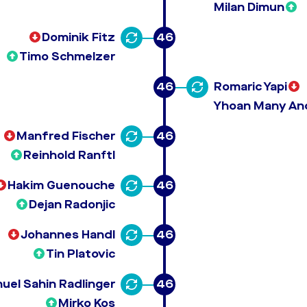
Milan Dimun
Dominik Fitz
46
Timo Schmelzer
46
Romaric Yapi
Yhoan Many An
Manfred Fischer
46
Reinhold Ranftl
Hakim Guenouche
46
Dejan Radonjic
Johannes Handl
46
Tin Platovic
uel Sahin Radlinger
46
Mirko Kos