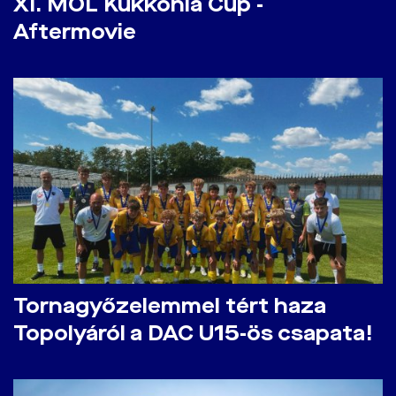
​XI. MOL Kukkonia Cup -
Aftermovie
​Tornagyőzelemmel tért haza
Topolyáról a DAC U15-ös csapata!