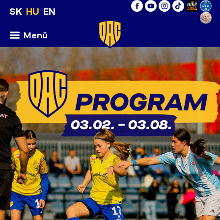
SK
HU
EN
Menü