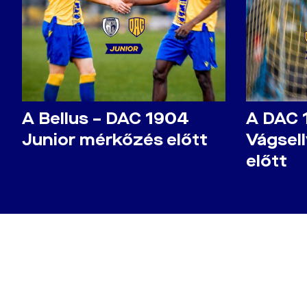
A Bellus – DAC 1904
A DAC 
Junior mérkőzés előtt
Vágsel
előtt