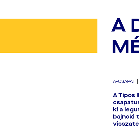
A 
MÉ
A-CSAPAT
A Tipos I
csapatun
ki a leg
bajnoki t
visszaté