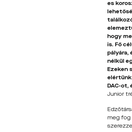
es koros
lehetősé
találkoz
elemeztü
hogy me
is. Fő c
pályára,
nélkül e
Ezeken s
elértünk
DAC-ot, 
Junior tr
Edzőtársa
meg fog 
szerezze