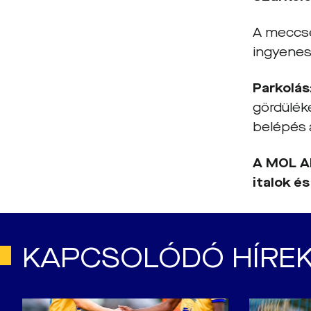
A meccse
ingyenes
Parkolás
gördülék
belépés a
A MOL Ak
italok é
KAPCSOLÓDÓ HÍRE