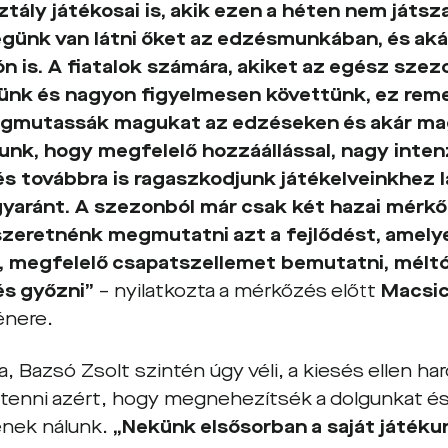
ztály játékosai is, akik ezen a héten nem játs
günk van látni őket az edzésmunkában, és aká
ón is. A fiatalok számára, akiket az egész szez
nk és nagyon figyelmesen követtünk, ez remek
gmutassák magukat az edzéseken és akár ma
élunk, hogy megfelelő hozzáállással, nagy inten
 és továbbra is ragaszkodjunk játékelveinkhez 
gyaránt. A szezonból már csak két hazai mérkő
zeretnénk megmutatni azt a fejlődést, amelye
, megfelelő csapatszellemet bemutatni, méltó
és győzni”
– nyilatkozta a mérkőzés előtt
Macsic
énere.
, Bazsó Zsolt szintén úgy véli, a kiesés ellen h
tenni azért, hogy megnehezítsék a dolgunkat é
nek nálunk.
„Nekünk elsősorban a saját játékun