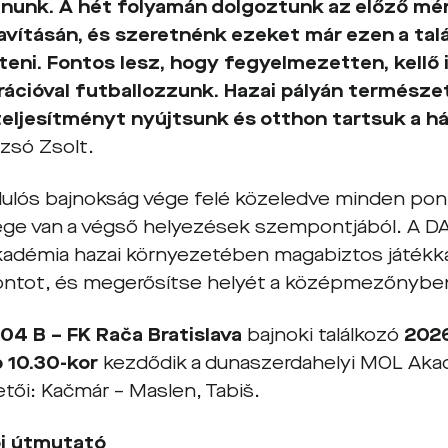
nunk. A hét folyamán dolgoztunk az előző mé
javításán, és szeretnénk ezeket már ezen a tal
eni. Fontos lesz, hogy fegyelmezetten, kellő 
ációval futballozzunk. Hazai pályán természet
teljesítményt nyújtsunk és otthon tartsuk a h
zsó Zsolt.
dulós bajnokság vége felé közeledve minden pon
ége van a végső helyezések szempontjából. A DAC
adémia hazai környezetében magabiztos játékkal
ntot, és megerősítse helyét a középmezőnybe
04 B – FK Rača Bratislava
bajnoki találkozó
2026
 10.30-kor
kezdődik a dunaszerdahelyi MOL Aka
tői: Kačmár – Maslen, Tabiš.
ói útmutató