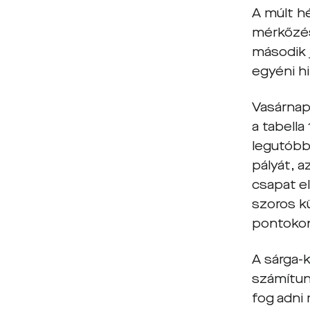
A múlt hé
mérkőzés
második 
egyéni h
Vasárnap
a tabella
legutóbb
pályát, 
csapat e
szoros k
pontoko
A sárga-
számítun
fog adni