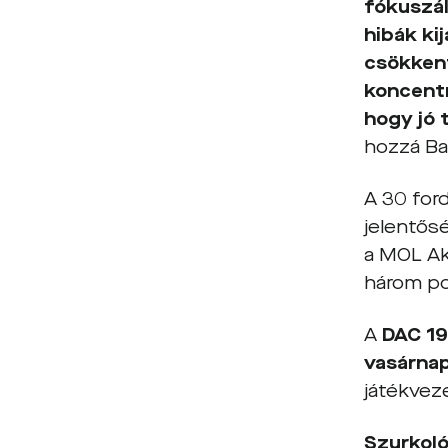
fókuszál
hibák ki
csökkent
koncentr
hogy jó 
hozzá Ba
A 30 for
jelentős
a MOL Ak
három po
A
DAC 19
vasárnap
játékveze
Szurkol