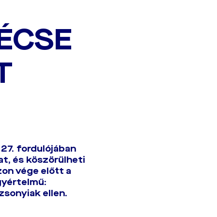
RÉCSE
T
g 27. fordulójában
t, és köszörülheti
zon vége előtt a
egyértelmű:
zsonyiak ellen.