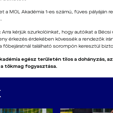
t a MOL Akadémia 1-es számú, füves pályáján re
.
:
Arra kérjük szurkolóinkat, hogy autóikat a Bécsi
eny érkezés érdekében kövessék a rendezők irá
 főbejáratnál található sorompón keresztül bizto
adémia egész területén tilos a dohányzás, az
s a tökmag fogyasztása.
K