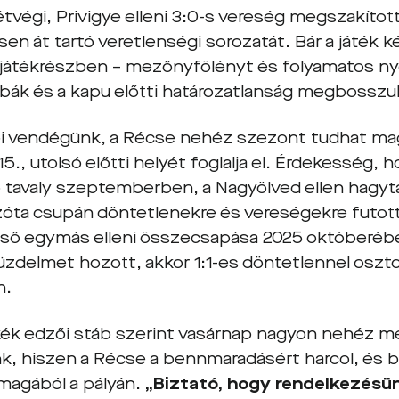
tvégi, Privigye elleni 3:0-s vereség megszakítot
en át tartó veretlenségi sorozatát. Bár a játék 
játékrészben – mezőnyfölényt és folyamatos ny
ibák és a kapu előtti határozatlanság megbosszu
i vendégünk, a Récse nehéz szezont tudhat ma
 15., utolsó előtti helyét foglalja el. Érdekesség, 
 tavaly szeptemberben, a Nagyölved ellen hagyt
azóta csupán döntetlenekre és vereségekre futott
lső egymás elleni összecsapása 2025 októberé
üzdelmet hozott, akkor 1:1-es döntetlennel oszt
n.
kék edzői stáb szerint vasárnap nagyon nehéz m
k, hiszen a Récse a bennmaradásért harcol, és b
 magából a pályán.
„Biztató, hogy rendelkezésün