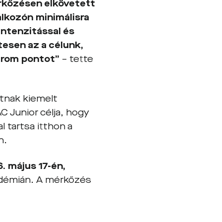
rkőzésen elkövetett
álkozón minimálisra
intenzitással és
esen az a célunk,
árom pontot”
– tette
tnak kiemelt
 Junior célja, hogy
 tartsa itthon a
n.
. május 17-én,
démián. A mérkőzés