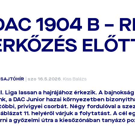
DAC 1904 B – 
RKŐZÉS ELŐT
|
SAJTÓHÍR
|
szo 16.5.2026
, Kiss Balázs
II. Liga lassan a hajrájához érkezik. A bajnoksá
k, a DAC Junior hazai környezetben bizonyítha
utóbbi, privigyei csorbát. Négy fordulóval a sze
áblázat 11. helyéről várjuk a folytatást. A cél 
rni a győzelmi útra a kiesőzónában tanyázó po