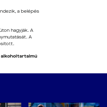
ndezik, a belépés
 úton hagyják. A
nymutatását. A
sított.
 alkoholtartalmú