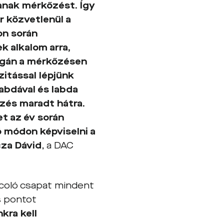
zanak mérkőzést. Így
r közvetlenül a
on során
 alkalom arra,
gán a mérkőzésen
zitással lépjünk
labdával és labda
zés maradt hátra.
t az év során
 módon képviselni a
za Dávid
, a DAC
arcoló csapat mindent
s pontot
kra kell