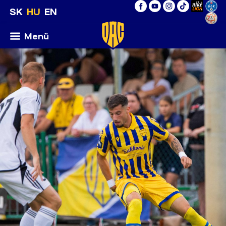
SK
HU
EN
Menü