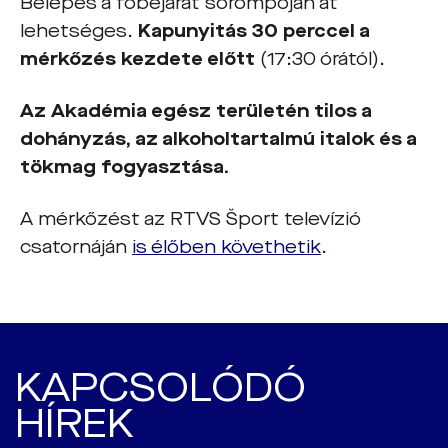
Belépés a főbejárat sorompóján át
lehetséges.
Kapunyitás 30 perccel a
mérkőzés kezdete előtt
(17:30 órától).
Az Akadémia egész területén tilos a
dohányzás, az alkoholtartalmú italok és a
tökmag fogyasztása.
A mérkőzést az RTVS Šport televízió
csatornáján
is élőben követhetik
.
KAPCSOLÓDÓ
HÍREK