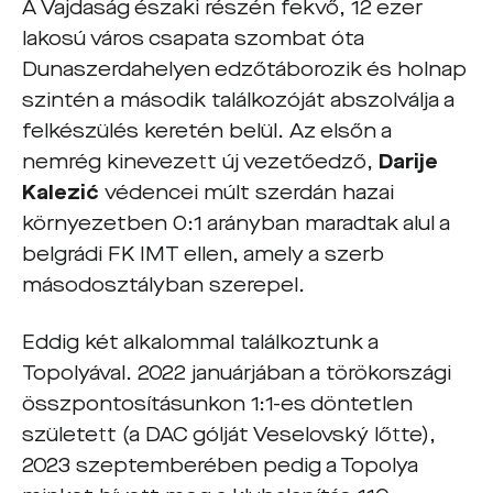
A Vajdaság északi részén fekvő, 12 ezer
lakosú város csapata szombat óta
Dunaszerdahelyen edzőtáborozik és holnap
szintén a második találkozóját abszolválja a
felkészülés keretén belül. Az elsőn a
nemrég kinevezett új vezetőedző,
Darije
Kalezić
védencei múlt szerdán hazai
környezetben 0:1 arányban maradtak alul a
belgrádi FK IMT ellen, amely a szerb
másodosztályban szerepel.
Eddig két alkalommal találkoztunk a
Topolyával. 2022 januárjában a törökországi
összpontosításunkon 1:1-es döntetlen
született (a DAC gólját Veselovský lőtte),
2023 szeptemberében pedig a Topolya