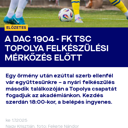
ELŐZETES
A DAC 1904 - FK TSC
TOPOLYA FELKÉSZÜLÉSI
MÉRKŐZÉS ELŐTT
Egy örmény után ezúttal szerb ellenfél
vár együttesünkre – a nyári felkészülés
második találkozóján a Topolya csapatát
fogadjuk az akadémiánkon. Kezdés
szerdán 18:00-kor, a belépés ingyenes.
ke 1.7.2025
Nagy Krisztián, foto: Fekete Nándor