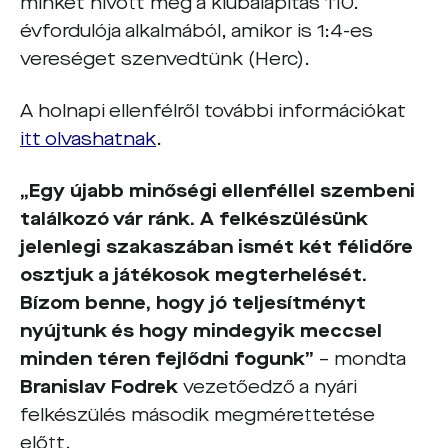
minket hívott meg a klubalapítás 110.
évfordulója alkalmából, amikor is 1:4-es
vereséget szenvedtünk (Herc).
A holnapi ellenfélről további információkat
itt olvashatnak
.
„Egy újabb minőségi ellenféllel szembeni
találkozó vár ránk. A felkészülésünk
jelenlegi szakaszában ismét két félidőre
osztjuk a játékosok megterhelését.
Bízom benne, hogy jó teljesítményt
nyújtunk és hogy mindegyik meccsel
minden téren fejlődni fogunk”
– mondta
Branislav Fodrek
vezetőedző a nyári
felkészülés második megmérettetése
előtt.